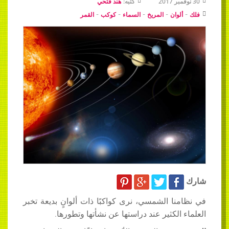
30 نوفمبر 2017
كتبه:
هند فتحي
-
-
-
-
-
فلك
ألوان
المريخ
السماء
كوكب
القمر
شارك
في نظامنا الشمسي، نرى كواكبًا ذات ألوانٍ بديعة تخبر
العلماء الكثير عند دراستها عن نشأتها وتطورها.