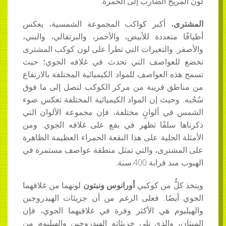
لون المريخ الضارب إلى الحمرة.
المشترى
، أكبر كواكب المجموعة الشمسية، يعكس
أطيافًا متعددة للأبيض، والأحمر، والبرتقالي، والبني،
والأصفر. والتغيرات التي تطرأ على لون كوكب المشترى
تخضع للعواصف التي تحدث في غلافه الجوي؛ حيث
تسمح هذه العواصف للمواد الكيميائية المختلفة بالارتفاع
من مناطق قريبة من مركز الكوكب لتصل إلى ما فوق
سُحُبه. وحيث إن المواد الكيميائية المختلفة تعكس ضوء
الشمس في ألوانٍ مختلفة، فإن مجموعة الألوان التي
ذكرناها سلفًا تظهر في بقع على غلافه الجوي. ومن
الأمثلة الجلية على هذا البقعة الحمراء العظيمة الظاهرة
على المشترى، والتي تمثل منطقة عواصف مستمرة في
الهبوب منذ قرابة 400 سنة.
ويتخذ كلٌّ من كوكبي
أورانوس ونبتون
لونهما من غلافهما
الجوي أيضًا. فعلى الرغم من أن جزيئات الهيدروجين
والهيليوم هي الأكثر وفرة في غلافيهما الجوي، فإن
الميثان، والذي تلي جزيئاته الهيدروجين والهيليوم من