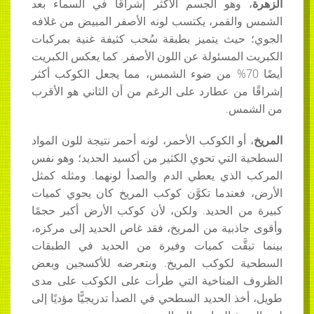
الزهرة
، وهو الجسم الأكثر إشراقًا في السماء بعد
الشمس والقمر، يكتسب لونه الأصفر المبيض من غلافه
الجوي؛ حيث يتميز بطبقة سُحب كثيفة غنية بمركبات
الكبريت المسئولة عن اللون الأصفر. كما يعكس الكبريت
أيضًا 70% من ضوء الشمس، مما يجعل الكوكب أكثر
إشراقًا من عطارد على الرغم من أن الثاني هو الأقرب
من الشمس.
المريخ
، أو الكوكب الأحمر، لونه أحمر نتيجة للون المواد
السطحية التي تحوي الكثير من أكسيد الحديد؛ وهو نفس
المركب الذي يعطي الدم والصدأ لونهما. ومثله كمثل
الأرض، فعندما تكوَّن كوكب المريخ كان يحوي كميات
كبيرة من الحديد. ولكن، لأن كوكب الأرض أكبر حجمًا
وأقوى جاذبية من المريخ، فقد غاص الحديد إلى مركزه،
بينما تبقَّت كميات وفيرة من الحديد في الطبقات
السطحية لكوكب المريخ. وبتعرضه للأكسجين وبعض
الظروف المناخية التي طرأت على الكوكب على مدى
طويل، أخذ الحديد السطحي في الصدأ تدريجيًّا مؤديًا إلى