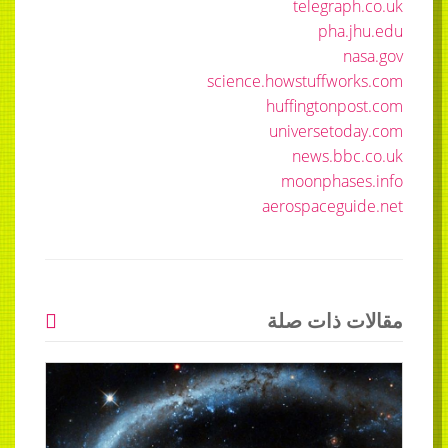
telegraph.co.uk
pha.jhu.edu
nasa.gov
science.howstuffworks.com
huffingtonpost.com
universetoday.com
news.bbc.co.uk
moonphases.info
aerospaceguide.net
مقالات ذات صلة