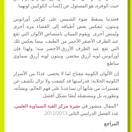
حيث الوفرة، هو المسئول عن إكساب الكوكبين لونهما.
فعندما يسقط ضوء الشمس على كوكبي أورانوس
ونبتون، تنعكس بعض أطيافه إلى الفضاء مرة أخرى
وتُمتص أخرى. ويقوم الميثان بامتصاص الألوان التي تقع
عند الطرف الأصفر-الأحمر من الطيف، بينما يعكس تلك
التي تقع عند الطرف الأزرق-الأخضر منه؛ ولهذا فإن
أورانوس لونه أزرق مخضر، ونبتون لونه أزرق سماوي
ساطع.
إن الألوان الكونية مفتاح لما لا يحصى عددًا من الأسرار
الكونية الخلابة؛ فدراستها قد كشفت ولا تزال تكشف عن
تفسيرات من شأنها أن تساعدنا على فهم العالم، ونشأته،
وتطوره، بل ومستقبله أيضًا بشكل أفضل.
*المقال منشور في
نشرة مركز القبة السماوية العلمي
،
عدد الفصل الدراسي الثاني 2012/2013.
المراجع