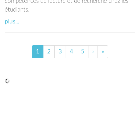
compétences de lecture et de recherche chez les
étudiants.
plus...
1
2
3
4
5
›
»