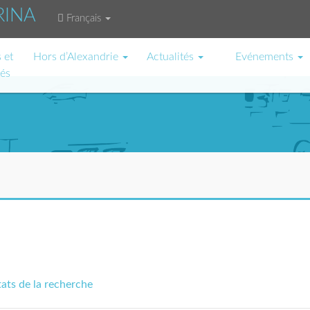
RINA
Français
 et
Hors d’Alexandrie
Actualités
Evénements
tés
tats de la recherche