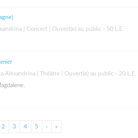
agne)
exandrina
| Concert
| Ouvert(e) au public
- 50 L.E.
renier
ca Alexandrina
| Théâtre
| Ouvert(e) au public
- 20 L.E.
Magdalene.
2
3
4
5
›
»