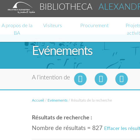
BIBLIOTHECA
ALEXAND
A propos de la
Visiteurs
Procurement
Projets
BA
activi
Evénements
A l’intention de
Accueil
/
Evénements
/
Résultats de la recherche
Résultats de recherche :
Nombre de résultats = 827
Effacer les résul