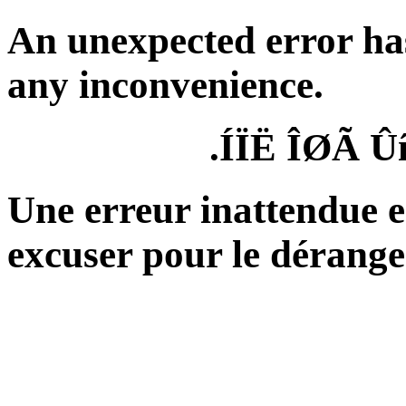
An unexpected error ha
any inconvenience.
ÍÏË ÎØÃ Û
Une erreur inattendue e
excuser pour le dérang