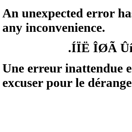
An unexpected error ha
any inconvenience.
ÍÏË ÎØÃ Û
Une erreur inattendue e
excuser pour le dérang