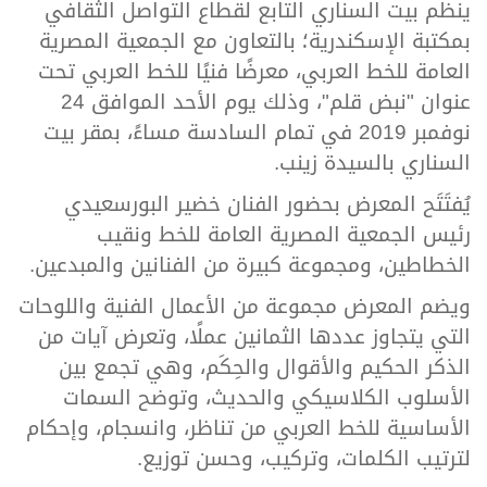
ينظم بيت السناري التابع لقطاع التواصل الثقافي
بمكتبة الإسكندرية؛ بالتعاون مع الجمعية المصرية
العامة للخط العربي، معرضًا فنيًا للخط العربي تحت
عنوان "نبض قلم"، وذلك يوم الأحد الموافق 24
نوفمبر 2019 في تمام السادسة مساءً، بمقر بيت
السناري بالسيدة زينب.
يُفتَتَح المعرض بحضور الفنان خضير البورسعيدي
رئيس الجمعية المصرية العامة للخط ونقيب
الخطاطين، ومجموعة كبيرة من الفنانين والمبدعين.
ويضم المعرض مجموعة من الأعمال الفنية واللوحات
التي يتجاوز عددها الثمانين عملًا، وتعرض آيات من
الذكر الحكيم والأقوال والحِكَم، وهي تجمع بين
الأسلوب الكلاسيكي والحديث، وتوضح السمات
الأساسية للخط العربي من تناظر، وانسجام، وإحكام
لترتيب الكلمات، وتركيب، وحسن توزيع.