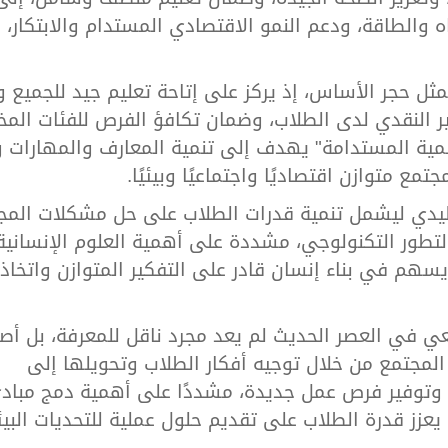
 والطاقة، ودعم النمو الاقتصادي المستدام والابتكار، 
ثل حجر الأساس، إذ يركز على إتاحة تعليم جيد للجميع و
ير النقدي لدى الطلاب، وضمان تكافؤ الفرص للفئات المخت
مية المستدامة" يهدف إلى تنمية المعارف والمهارات و
ع متوازن اقتصاديًا واجتماعيًا وبيئيًا.
تقليدي ليشمل تنمية قدرات الطلاب على حل مشكلات المج
 التطور التكنولوجي، مشددة على أهمية العلوم الإنساني
يسهم في بناء إنسان قادر على التفكير المتوازن واتخاذ
عي في العصر الحديث لم يعد مجرد ناقل للمعرفة، بل أص
ل المجتمع من خلال توجيه أفكار الطلاب وتحويلها إلى
وتوفير فرص عمل جديدة، مشددًا على أهمية دمج مباد
 يعزز قدرة الطلاب على تقديم حلول عملية للتحديات البيئ