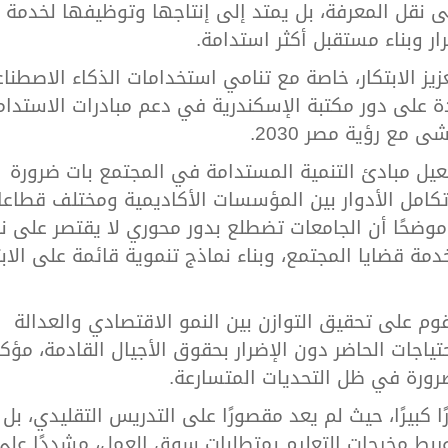
ى نقل المعرفة، بل يمتد إلى إنتاجها وتوظيفها لخدمة
ار وبناء مستقبل أكثر استدامة.
 الابتكار، خاصة مع تنامي استخدامات الذكاء الاصطنا
ة على دور مكتبة الإسكندرية في دعم مبادرات الاستدام
 مع رؤية مصر 2030.
فعيل مبادئ التنمية المستدامة في المجتمع بات ضرورة
 تكامل الأدوار بين المؤسسات الأكاديمية ومختلف قطاع
موضحًا أن الجامعات تضطلع بدور محوري لا يقتصر على ن
مة قضايا المجتمع، وبناء نماذج تنموية قائمة على الابت
م على تحقيق التوازن بين النمو الاقتصادي والعدالة
حتياجات الحاضر دون الإضرار بحقوق الأجيال القادمة، مؤكد
ضرورة في ظل التحديات المتسارعة.
كبيرًا، حيث لم يعد مقصورًا على التدريس التقليدي، بل 
 وربط مخرجات التعليم بمتطلبات سوق العمل، مشددًا على