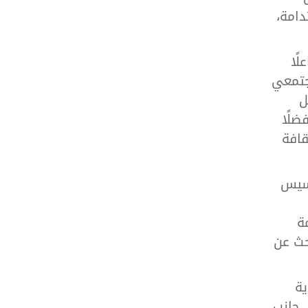
دامة،
ًا
مجتمعي
ل
ضلًا
قافة
أسيس
ة
حث عن
ية
 جانب