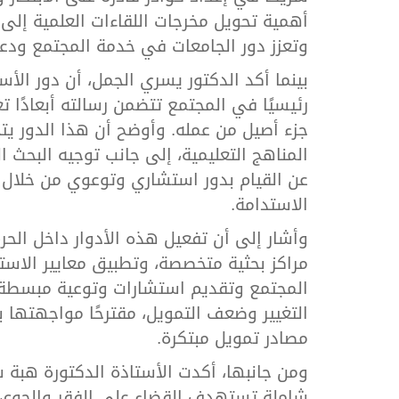
أهمية تحويل مخرجات اللقاءات العلمية إل
وتعزز دور الجامعات في خدمة المجتمع ودع
بينما أكد الدكتور يسري الجمل، أن دور الأس
رئيسيًا في المجتمع تتضمن رسالته أبعادًا 
جزء أصيل من عمله. وأوضح أن هذا الدور يت
المناهج التعليمية، إلى جانب توجيه البحث 
عن القيام بدور استشاري وتوعوي من خلال ق
الاستدامة.
وأشار إلى أن تفعيل هذه الأدوار داخل ال
مراكز بحثية متخصصة، وتطبيق معايير الاستد
المجتمع وتقديم استشارات وتوعية مبسطة، ل
التغيير وضعف التمويل، مقترحًا مواجهتها 
مصادر تمويل مبتكرة.
ومن جانبها، أكدت الأستاذة الدكتورة هبة 
شاملة تستهدف القضاء على الفقر والجوع، 