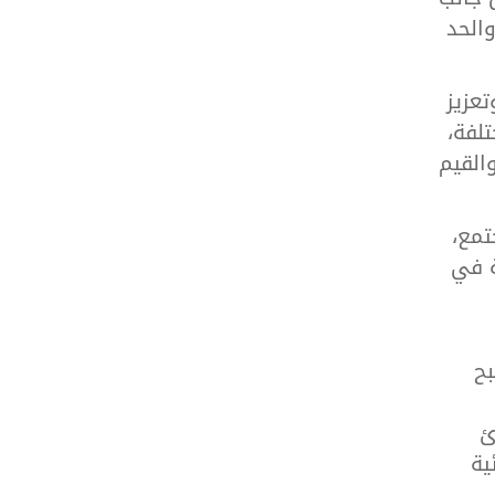
والحد
تعزيز
لفة،
القيم
تمع،
ة في
بح
ئ
ية