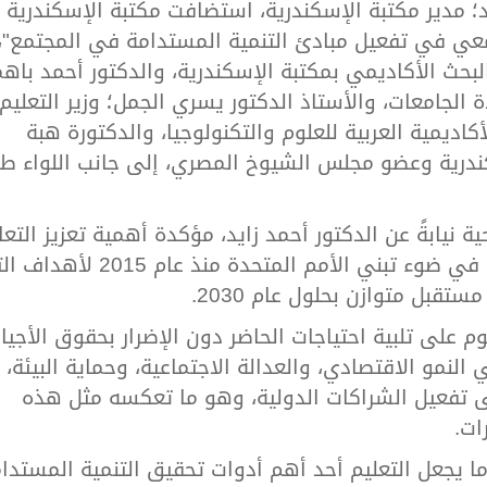
يد؛ مدير مكتبة الإسكندرية، استضافت مكتبة الإسكندرية
امعي في تفعيل مبادئ التنمية المستدامة في المجتمع"،
بحث الأكاديمي بمكتبة الإسكندرية، والدكتور أحمد باهم
الجامعات، والأستاذ الدكتور يسري الجمل؛ وزير التعليم
ديمية العربية للعلوم والتكنولوجيا، والدكتورة هبة
كندرية وعضو مجلس الشيوخ المصري، إلى جانب اللواء ط
ية نيابةً عن الدكتور أحمد زايد، مؤكدة أهمية تعزيز التع
العربي في القضايا المجتمعية والأكاديمية، في ضوء تبني الأمم المتحدة
ستقبل متوازن بحلول عام 2030.
 أن هذه الأهداف، وعددها 17، تقوم على تلبية احتياجات الحاضر دون الإضرار بحقوق الأجي
النمو الاقتصادي، والعدالة الاجتماعية، وحماية البيئة،
 تفعيل الشراكات الدولية، وهو ما تعكسه مثل هذه
ات.
ا يجعل التعليم أحد أهم أدوات تحقيق التنمية المستدام