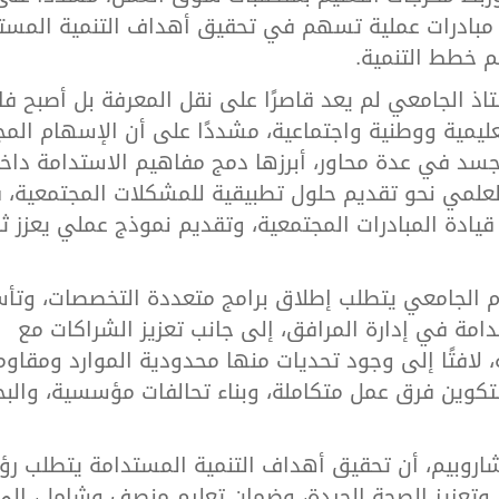
ى مبادرات عملية تسهم في تحقيق أهداف التنمية المست
م خطط التنمية.
تاذ الجامعي لم يعد قاصرًا على نقل المعرفة بل أصبح فاعل
تعليمية ووطنية واجتماعية، مشددًا على أن الإسهام ال
جسد في عدة محاور، أبرزها دمج مفاهيم الاستدامة داخ
العلمي نحو تقديم حلول تطبيقية للمشكلات المجتمعية، ف
يادة المبادرات المجتمعية، وتقديم نموذج عملي يعزز ث
حرم الجامعي يتطلب إطلاق برامج متعددة التخصصات، وت
امة في إدارة المرافق، إلى جانب تعزيز الشراكات مع
افتًا إلى وجود تحديات منها محدودية الموارد ومقاوم
بتكوين فرق عمل متكاملة، وبناء تحالفات مؤسسية، والب
شاروبيم، أن تحقيق أهداف التنمية المستدامة يتطلب رؤ
وتعزيز الصحة الجيدة، وضمان تعليم منصف وشامل، إلى