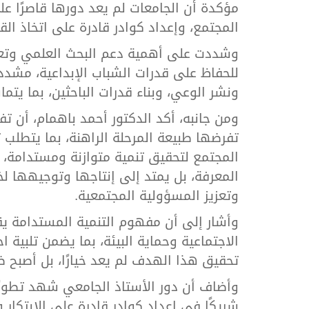
مؤكدة أن الجامعات لم يعد دورها قاصرًا عل
المجتمع، وإعداد كوادر قادرة على اتخاذ القر
وشددت على أهمية دعم البحث العلمي وتعزيز
للحفاظ على قدرات الشباب الإبداعية، مشدد
ونشر الوعي، وبناء قدرات الباحثين، بما يتماشى
ومن جانبه، أكد الدكتور أحمد باهمام، أن ت
تفرضها طبيعة المرحلة الراهنة، بما يتطلب
المجتمع لتحقيق تنمية متوازنة ومستدامة، 
المعرفة، بل يمتد إلى إنتاجها وتوجيهها لخد
وتعزيز المسؤولية المجتمعية.
وأشار إلى أن مفهوم التنمية المستدامة يقو
الاجتماعية وحماية البيئة، بما يضمن تلبية ا
تحقيق هذا الهدف لم يعد خيارًا، بل أصبح 
وأضاف أن دور الأستاذ الجامعي شهد تطورًا 
شريكًا في إعداد كوادر قادرة على الابتكار