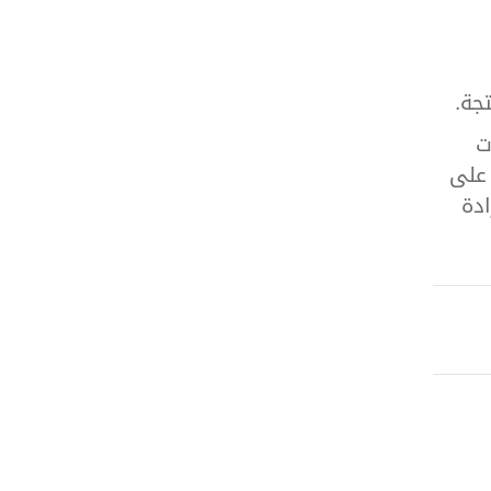
جة.
ت
 على
ادة