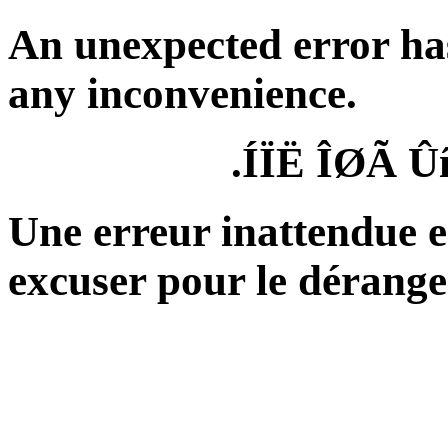
An unexpected error ha
any inconvenience.
ÍÏË ÎØÃ Û
Une erreur inattendue e
excuser pour le dérang