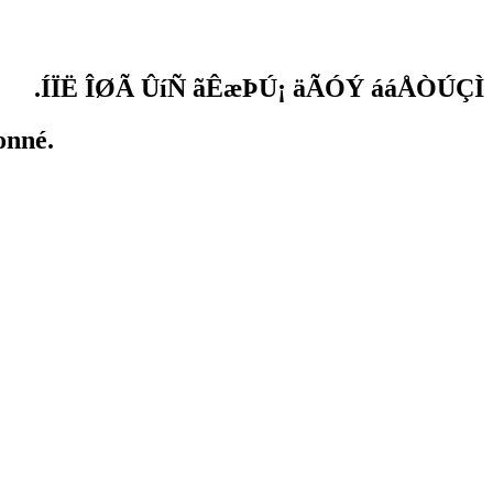
ÍÏË ÎØÃ ÛíÑ ãÊæÞÚ¡ äÃÓÝ ááÅÒÚÇÌ.
onné.