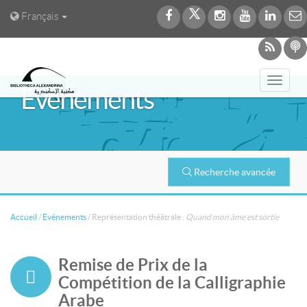
Français
Toggl
Evénements
navig
Recherche avancée
Accueil
/
Evénements
/
Représentation théâtrale :
Quand mon âme est sortie
Remise de Prix de la
Compétition de la Calligraphie
Arabe