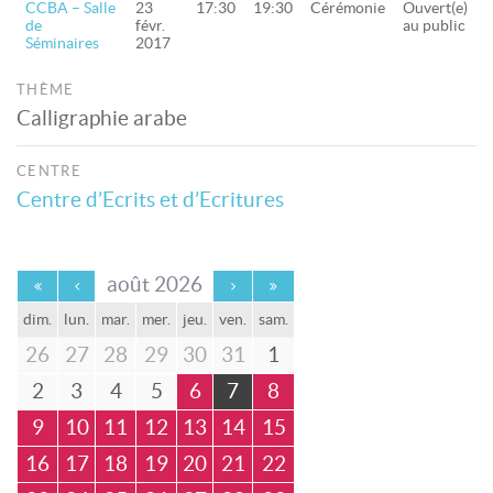
CCBA – Salle
23
17:30
19:30
Cérémonie
Ouvert(e)
de
févr.
au public
Séminaires
2017
THÈME
Calligraphie arabe
CENTRE
Centre d’Ecrits et d’Ecritures
août 2026
dim.
lun.
mar.
mer.
jeu.
ven.
sam.
26
27
28
29
30
31
1
2
3
4
5
6
7
8
9
10
11
12
13
14
15
16
17
18
19
20
21
22