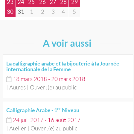
23
24
25
26
27
28
29
30
31
1
2
3
4
5
A voir aussi
La calligraphie arabe et la bijouterie à la Journée
internationale de la Femme
18
mars
2018
-
20
mars
2018
| Autres | Ouvert(e) au public
er
Calligraphie Arabe - 1
Niveau
24
juil.
2017
-
16
août
2017
| Atelier | Ouvert(e) au public