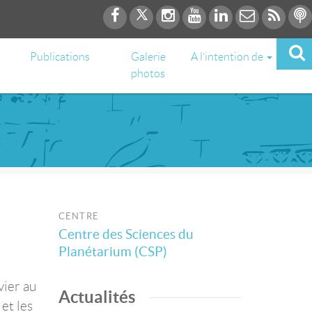
Publications
Galerie
A l’intention de
photos
CENTRE
Centre des Sciences du
Planétarium (CSP)
vier au
Actualités
et les