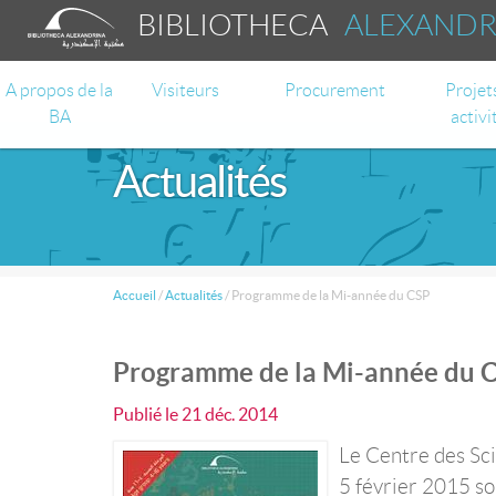
BIBLIOTHECA
ALEXAND
A propos de la
Visiteurs
Procurement
Projet
BA
activi
Actualités
Accueil
/
Actualités
/
Programme de la Mi-année du CSP
Programme de la Mi-année du 
Publié le
21 déc. 2014
Le Centre des Sci
5 février 2015 so