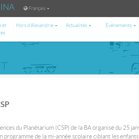
RINA
Français
s et
Hors d’Alexandrie
Actualités
Evénements
tés
CSP
ences du Planétarium (CSP) de la BA organise du 25 jan
n programme de la mi-année scolaire ciblant les enfants 