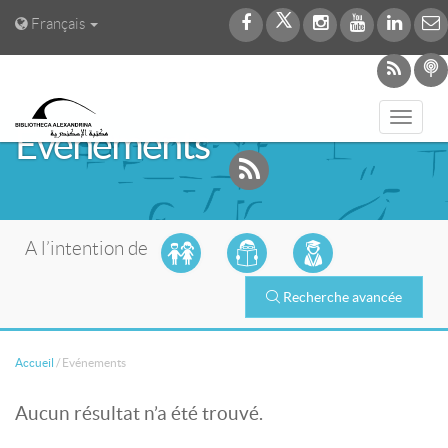
Français
Toggl
Evénements
navig
A l’intention de
Recherche avancée
Accueil
/
Evénements
Aucun résultat n’a été trouvé.