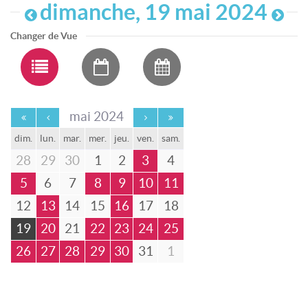
dimanche, 19 mai 2024
Changer de Vue
mai 2024
dim.
lun.
mar.
mer.
jeu.
ven.
sam.
28
29
30
1
2
3
4
5
6
7
8
9
10
11
12
13
14
15
16
17
18
19
20
21
22
23
24
25
26
27
28
29
30
31
1