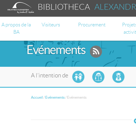
BIBLIOTHECA
ALEXAND
A propos de la
Visiteurs
Procurement
Projet
BA
activi
Evénements
A l’intention de
Accueil
/
Evénements
/
Evénements