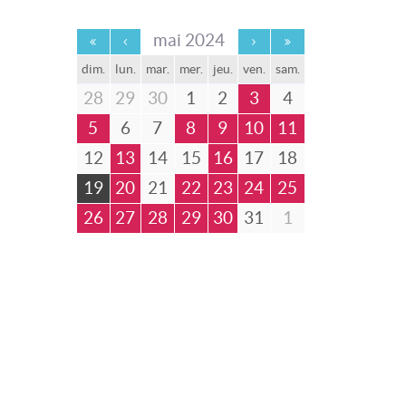
mai 2024
dim.
lun.
mar.
mer.
jeu.
ven.
sam.
28
29
30
1
2
3
4
5
6
7
8
9
10
11
12
13
14
15
16
17
18
19
20
21
22
23
24
25
26
27
28
29
30
31
1