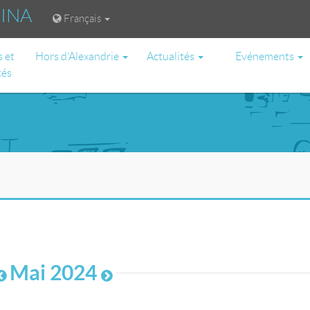
RINA
Français
s et
Hors d’Alexandrie
Actualités
Evénements
tés
Mai 2024