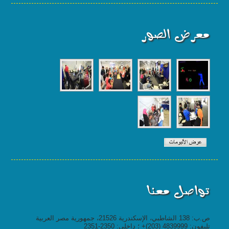
معرض الصور
تواصل معنا
ص.ب: 138 الشاطبي، الإسكندرية 21526، جمهورية مصر العربية
تليفون: 4839999 (203)+ ؛ داخلي: 2350-2351