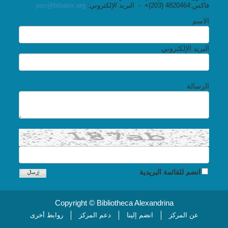
فاكس:4820464 (203)+ - البريد الإلكتروني:
psc@bibalex.org
الاسم
البريد الإلكتروني
الرسالة
انضم للقائمة البريدية
Copyright © Bibliotheca Alexandrina
عن المركز
انضم إلينا
دعم المركز
روابط أخرى