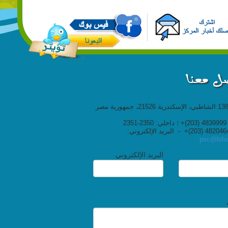
ل معنا
ص.ب: 138 الشاطبي، الإسكندرية 21526، جمهورية مصر
23
psc@biba
البريد الإلكتروني