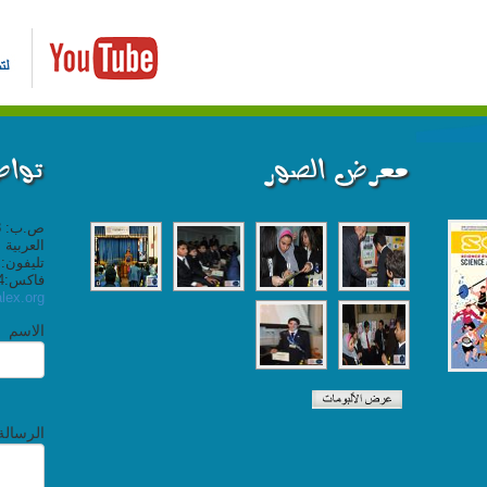
معرض الصور
تواص
العربية
تليفون: 4839999 (203)+ ؛ داخلي: 2350-51
فاكس:4820464 (203)+ - البريد الإلكتروني:
lex.org
الاسم
الرسالة