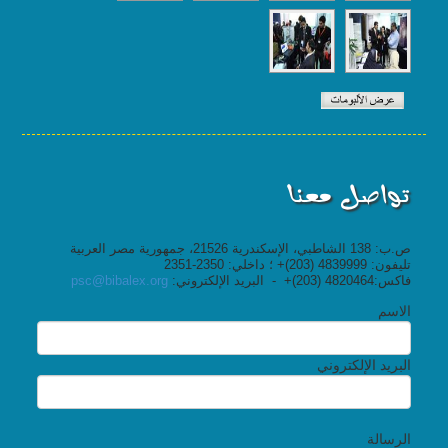
تواصل معنا
ص.ب: 138 الشاطبي، الإسكندرية 21526، جمهورية مصر العربية
تليفون: 4839999 (203)+ ؛ داخلي: 2350-2351
فاكس:4820464 (203)+ - البريد الإلكتروني:
psc@bibalex.org
الاسم
البريد الإلكتروني
الرسالة