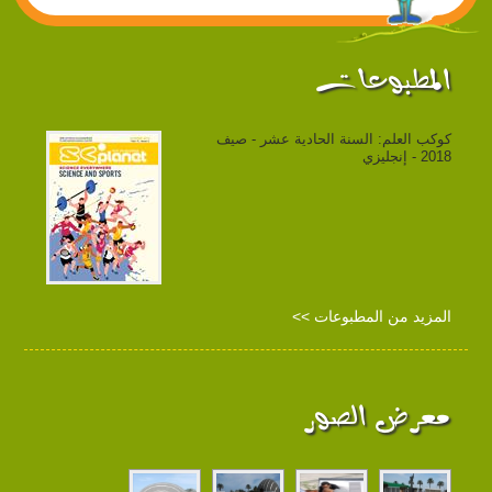
المطبوعات
كوكب العلم: السنة الحادية عشر - صيف
2018 - إنجليزي
المزيد من المطبوعات >>
معرض الصور