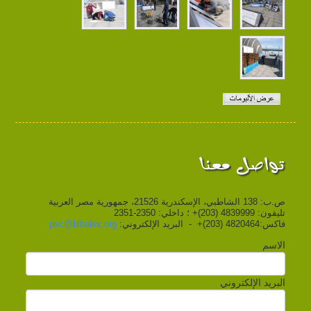
تواصل معنا
ص.ب: 138 الشاطبي، الإسكندرية 21526، جمهورية مصر العربية
تليفون: 4839999 (203)+ ؛ داخلي: 2350-2351
فاكس:4820464 (203)+ - البريد الإلكتروني:
psc@bibalex.org
الاسم
البريد الإلكتروني