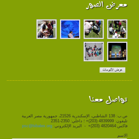
معرض الصور
تواصل معنا
ص.ب: 138 الشاطبي، الإسكندرية 21526، جمهورية مصر العربية
تليفون: 4839999 (203)+ ؛ داخلي: 2350-2351
فاكس:4820464 (203)+ - البريد الإلكتروني:
psc@bibalex.org
الاسم