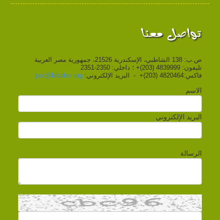
تواصل معنا
ص.ب: 138 الشاطبي، الإسكندرية 21526، جمهورية مصر العربية
تليفون: 4839999 (203)+ ؛ داخلي: 2350-2351
فاكس:4820464 (203)+ - البريد الإلكتروني:
psc@bibalex.org
الاسم
البريد الإلكتروني
الرسالة