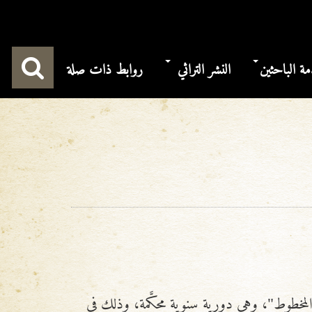
ة الباحثين
النشر التراثي
روابط ذات صلة
المخطوط"، وهي دورية سنوية محكَّمة، وذلك في