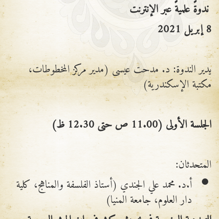
ندوةً علميةً عبر الإنترنت
8 إبريل 2021
يدير الندوة: د. مدحت عيسى (مدير مركز المخطوطات،
مكتبة الإسكندرية)
الجلسة الأولى (11.00 ص حتى 12.30 ظ)
المتحدثان:
أ.د. محمد علي الجندي (أستاذ الفلسفة والمناهج، كلية
دار العلوم، جامعة المنيا)
التعددية المنهجية في بحوث وكشوف ابن الهيثم البصرية