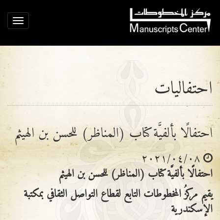
ggle
ation
احتفاليات
احتفالًا بألفيَّة كتاب (المناظر) للحسن بن الهيثم
٢٠٢١/٠٤/٠٨
احتفالًا بألفيَّة كتاب (المناظر) للحسن بن الهيثم
يقيم مركزُ المخطوطات التابع لقطاع التواصل الثقافي بمكتبة
الإسكندرية