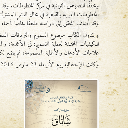
ومحققًا للنصوص التراثية في مركز المخطوطات. وقد
المخطوطات العربية بالقاهرة في مجال النشر المشترك؛ 
وقد أضاف المحقق إلى دراسته ملحقًا خاصًّا بأسماء الن
ويتناول الكتاب موضوع السموم والترياقات المض
للكيفيات المختلفة لعملية التسميم: في الأغذية،
علامات الأدهان والأطلية المسمومة، ثم يضع لكل 
وكانت الإحتفالية يوم الأربعاء 23 مارس 2016.