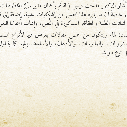
 أشار الدكتور مدحت عيسى (القائم بأعمال مدير مركز المخطوطات
خاصةً أن ما يثيره هذا العمل من إشكاليات علمية، إضافة إلى قيمته 
باتات الطبية والعقاقير المذكورة في النَّص، وإثبات أسمائها اللغوية
ادة لها، ويتكون من خمس مقالات يعرض فيها لأنواع السمومات:
 والمشروبات، والملبوسات، والأدهان، والأسلحة...إلخ. كما يت
نوعٍ دواءً.