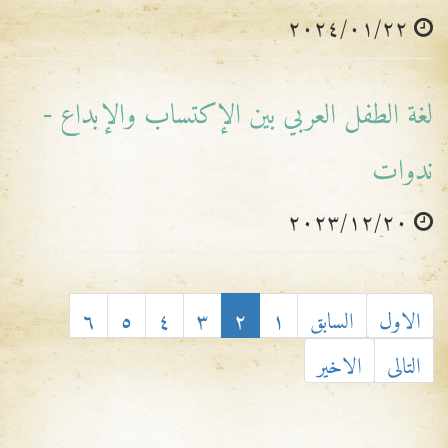
٢٠٢٤/٠١/٢٢
لغة الطفل العربي بين الإكتساب والإبداع -
ندوات
٢٠٢٣/١٢/٢٠
الاول
السابق
١
٢
٣
٤
٥
٦
التالى
الاخير