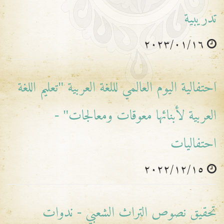
تدريبية
٢٠٢٣/٠١/١٦
احتفالية اليوم العالمي لللغة العربية "تعليم اللغة
العربية لأبنائها معوقات ومعالجات" -
احتفاليات
٢٠٢٢/١٢/١٥
تحقيق نصوص التراث الشعبي - ندوات