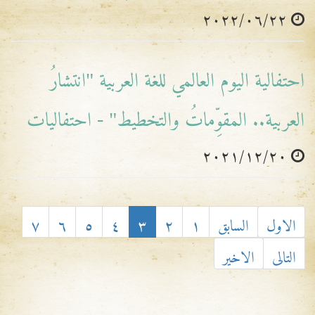
٢٠٢٢/٠٦/٢٢
احتفالية اليوم العالمي للغة العربية "انتشارُ
العربية.. المقوِّماتُ والتخطيط" - احتفاليات
٢٠٢١/١٢/٢٠
الاول
السابق
١
٢
٣
٤
٥
٦
٧
التالى
الاخير