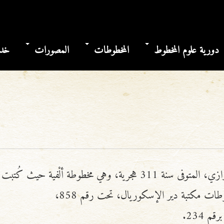
دورية علوم المخطوط
المخطوطات
المصورات
خدم
ازي، المتوفى سنة
311
هجرية، وهي مخطوطة ألْفية حيث كُتبت
طوطات مكتبة دير الإسكوريال، تحت رقم
858
،
 برقم
234
.