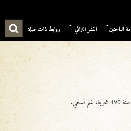
ة الباحثين
النشر التراثي
روابط ذات صلة
 سنة
490
هجرية، بقلم نسخي.