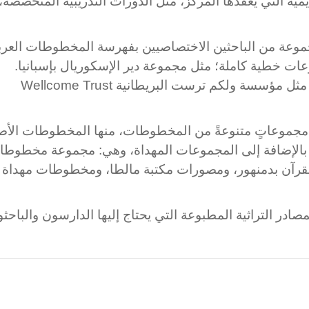
مية التي يعقدها المركز، مثل الدورات التدريبية المتخصصة،
عة من الباحثين الاختصاصيين بفهرسة المخطوطات العرب
عات خطية كاملة؛ مثل مجموعة دير الإسكوريال بإسبانيا.
واستعانت بهم مؤسسات علمية عالمية كبرى؛ مثل مؤسسة ولكم ترست البريطانية Wellcome Trust
جموعاتٍ متنوعةً من المخطوطات، منها المخطوطات الأصل
، بالإضافة إلى المجموعات المهداة، وهي: مجموعة مخطوط
رآن بدمنهور، ومصورات مكتبة مالطا، ومخطوطات مهداة 
 المصادر التراثية المطبوعة التي يحتاج إليها الدارسون والباح