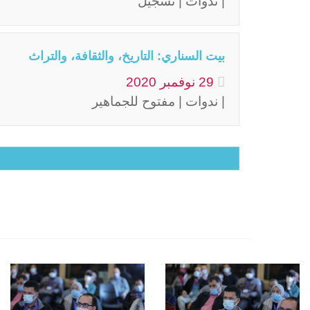
| ندوات | تسجيل
بيت السناري: التاريخ، والثقافة، والتراث
29
نوفمبر
2020
| ندوات | مفتوح للجماهير