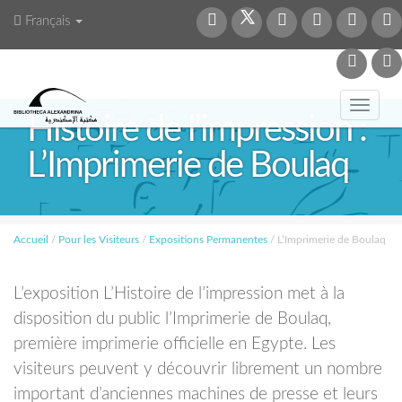
Français
Toggl
Histoire de l’impression :
navig
L’Imprimerie de Boulaq
Accueil
/
Pour les Visiteurs
/
Expositions Permanentes
/
L’Imprimerie de Boulaq
L’exposition L’Histoire de l’impression met à la
disposition du public l’Imprimerie de Boulaq,
première imprimerie officielle en Egypte. Les
visiteurs peuvent y découvrir librement un nombre
important d’anciennes machines de presse et leurs