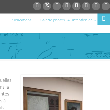
Publications
Galerie photos
A l’intention de
uelles
ns la
intes
s à
ls