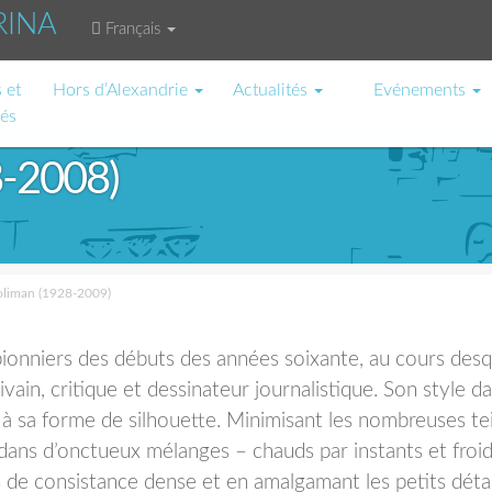
RINA
Français
 et
Hors d’Alexandrie
Actualités
Evénements
tés
8-2008)
oliman (1928-2009)
 pionniers des débuts des années soixante, au cours desq
rivain, critique et dessinateur journalistique. Son style da
e à sa forme de silhouette. Minimisant les nombreuses te
 dans d’onctueux mélanges – chauds par instants et froid
s de consistance dense et en amalgamant les petits détai