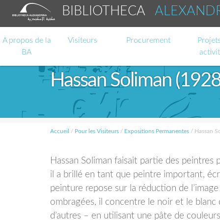
BIBLIOTHECA
ALEXAND
A propos de la
Visiteurs
Procurement
Projets
BA
activi
Hassan Soliman (192
Accueil
/
Pour les Visiteurs
/
Expositions Permanentes
/
Hassan S
Hassan Soliman faisait partie des peintres
il a brillé en tant que peintre important, éc
peinture repose sur la réduction de l’imag
ombragées, il concentre le noir et le blanc
d’autres – en utilisant une pâte de couleur