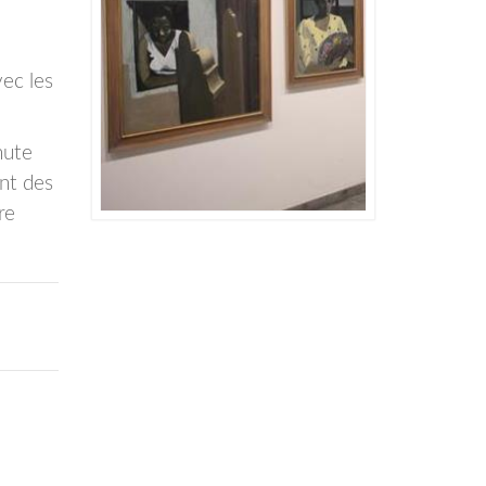
ec les
hute
ent des
re