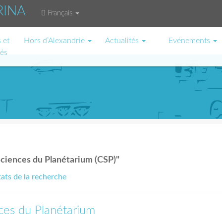
RINA
Français
 et
Hors d’Alexandrie
Actualités
Evénements
tés
Sciences du Planétarium (CSP)"
tats de la recherche
ces du Planétarium