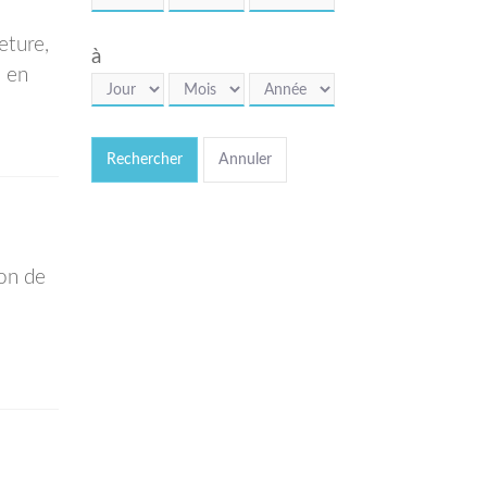
eture,
à
, en
Rechercher
ion de