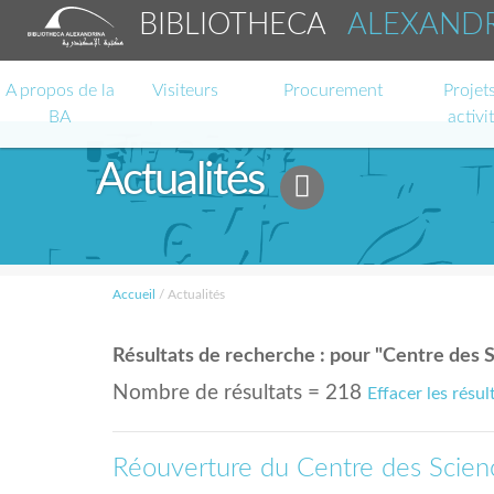
BIBLIOTHECA
ALEXAND
A propos de la
Visiteurs
Procurement
Projets
BA
activi
Actualités
Accueil
/
Actualités
Résultats de recherche : pour "Centre des 
Nombre de résultats = 218
Effacer les résul
Réouverture du Centre des Scien