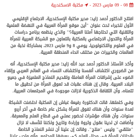
08 - 09 مارس 2023
-
مكتبة الاسكندرية
افتتح الدكتور أحمد زايد؛ مدير مكتبة الإسكندرية، الاجتماع الإقليمي
الأول للخبراء تحت عنوان "أين موقع المرأة العربية في النهضة العلمية
والتقنية التي تحتاجها أمتنا العربية؟" والذي ينظمه برنامج دراسات
المرأة والتحول الاجتماعي بالمكتبة بالتعاون مع الشبكة العربية للمرأة
في العلوم والتكنولوجيا، يومي 8 و9 مارس 2023، بمشاركة نخبة من
العالمات والخبيرات من مختلف انحاء المنطقة العربية.
وأكد الأستاذ الدكتور أحمد عبد الله زايد؛ مدير مكتبة الإسكندرية، أنه
من الضروري اكتشاف أنفسنا واكتشاف النساء في العالم العربي وإلقاء
الضوء على إشراقات المرأة العاملة وتقديم النماذج المتميزة في جميع
البلاد العربية. وقال إن هناك عقبات قد تعوق المرأة من تحقيق ما
تتمناه، وأن الثقافة الذكورية لازالت موجودة في المجتمعات العربية.
وفي كلمتها، قالت الدكتورة رفيعة غباش إن المكتبة احتضنت الشبكة
لعدة سنوات وأن هناك تفوق للمرأة بشكل عام خاصة في آخر أربع
سنوات، وأن هناك مؤشرات لحضور عملي في قطاع العلم والمعرفة.
وأضافت ان لدينا عقول وثروة وإرادة وتاريخ ولكننا للأسف لا نزال
"متلقي" وليس "منتج". وقالت إن علينا أن ننشر النماذج الخاصة
بإنجازات المرأة في مجال العلم كي يعرفها المجتمع. وأنه واجب علينا