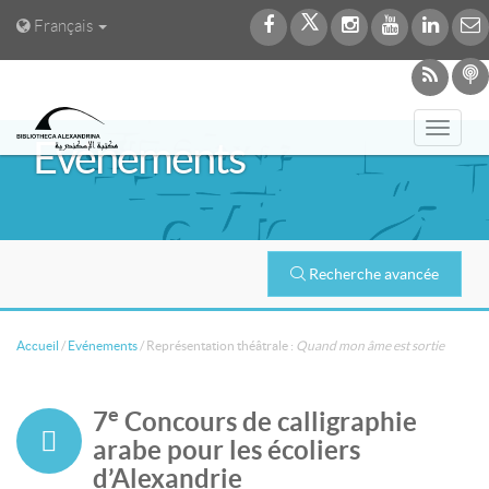
Français
Toggl
Evénements
navig
Recherche avancée
Accueil
/
Evénements
/
Représentation théâtrale :
Quand mon âme est sortie
e
7
Concours de calligraphie
arabe pour les écoliers
d’Alexandrie