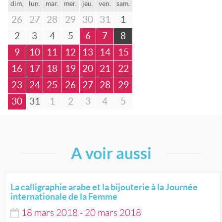
dim.
lun.
mar.
mer.
jeu.
ven.
sam.
26
27
28
29
30
31
1
2
3
4
5
6
7
8
9
10
11
12
13
14
15
16
17
18
19
20
21
22
23
24
25
26
27
28
29
30
31
1
2
3
4
5
A voir aussi
La calligraphie arabe et la bijouterie à la Journée
internationale de la Femme
18
mars
2018
-
20
mars
2018