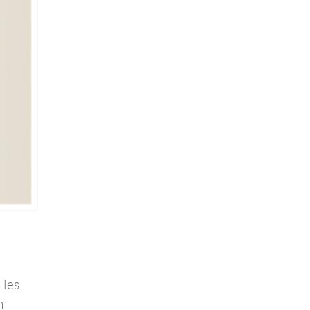
 les
n