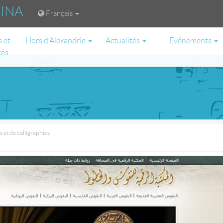
RINA
Français
s et
Hors d’Alexandrie
Actualités
Evénements
tés
 et de calligraphies