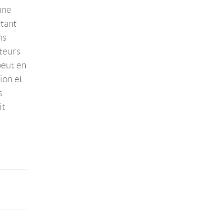
nne
rtant
ns
cteurs
peut en
ion et
s
it