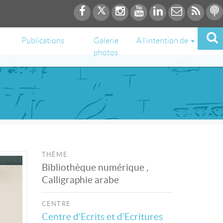
Publications
Galerie
A l’intention de
photos
THÈME
Bibliothèque numérique ,
Calligraphie arabe
CENTRE
Centre d’Ecrits et d’Ecritures