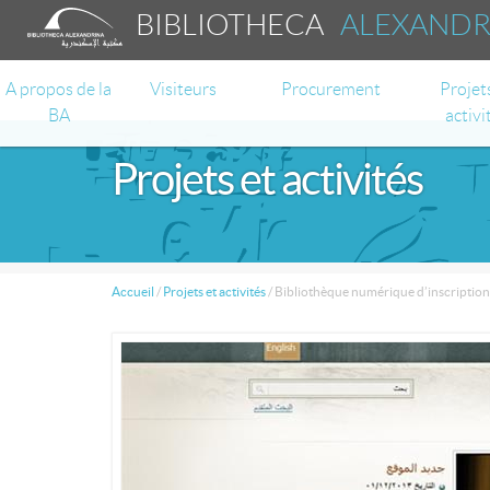
BIBLIOTHECA
ALEXAND
A propos de la
Visiteurs
Procurement
Projet
BA
activi
Projets et activités
Accueil
/
Projets et activités
/
Bibliothèque numérique d’inscriptions