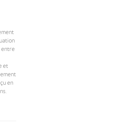
nement
tuation
t entre
e et
rgement
nçu en
ns.