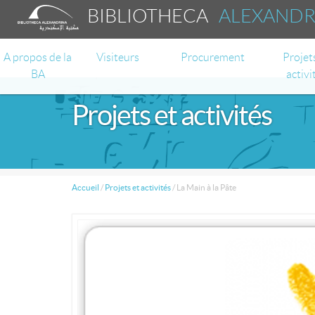
BIBLIOTHECA
ALEXAND
A propos de la
Visiteurs
Procurement
Projet
BA
activi
Projets et activités
Accueil
/
Projets et activités
/
La Main à la Pâte