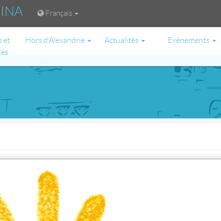
RINA
Français
s et
Hors d’Alexandrie
Actualités
Evénements
tés