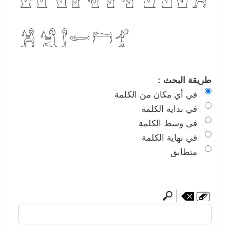
𓀼
𓀽
𓀾
𓀿
𓁀
𓁄
طريقة البحث :
في أي مكان من الكلمة
في بداية الكلمة
في وسط الكلمة
في نهاية الكلمة
متطابق