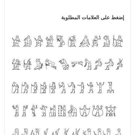
إضغط على العلامات المطلوبة
𓀀
𓀁
𓀂
𓀃
𓀄
𓀆
𓀉
𓀊
𓀋
𓀌
𓀍
𓀎
𓀏
𓀐
𓀑
𓀒
𓀓
𓀔
𓀕
𓀖
𓀗
𓀘
𓀙
𓀚
𓀛
𓀜
𓀝
𓀞
𓀟
𓀠
𓀡
𓀢
𓀣
𓀤
𓀦
𓀧
𓀨
𓀩
𓀪
𓀫
𓀬
𓀭
𓀯
𓀰
𓀲
𓀴
𓀵
𓀷
𓀸
𓀹
𓀺
𓀻