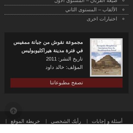
صيغة القربان – المستوى الأول
الألقاب – المستوى الثاني
اختبارات اخرى
مجموعة نقوش من جبانة ممفيس
في فترة مدينة هيراكليوبوليس
تاريخ النشر: 2011
المؤلف: خالد داود
تصفح مطبوعاتنا
أسئلة و إجابات
رأيك الشخصى
خريطة الموقع
اتصل بنا