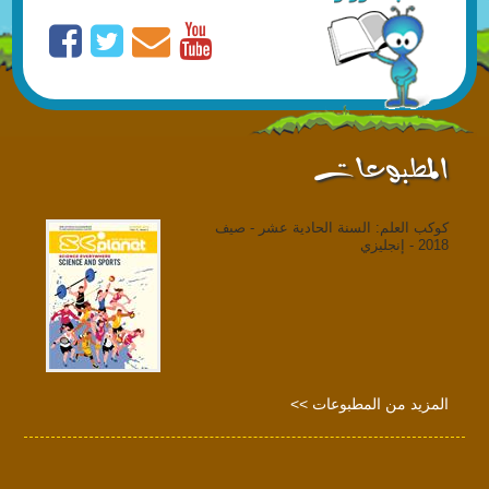
المطبوعات
كوكب العلم: السنة الحادية عشر - صيف
2018 - إنجليزي
المزيد من المطبوعات >>