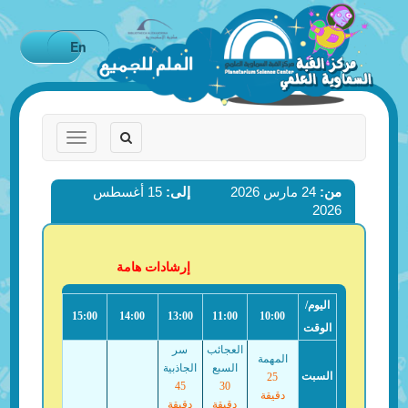
En
Toggle
Toggle
navigation
navigation
من:
24 مارس 2026
إلى:
15 أغسطس
2026
إرشادات هامة
اليوم/
15:00
14:00
13:00
11:00
10:00
الوقت
العجائب
سر
المهمة
السبع
الجاذبية
السبت
25
45
30
دقيقة
دقيقة
دقيقة