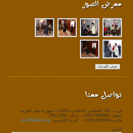
معرض الصور
تواصل معنا
ص.ب: 138 الشاطبي، الإسكندرية 21526، جمهورية مصر العربية
تليفون: 4839999 (203)+ ؛ داخلي: 2350-2351
فاكس:4820464 (203)+ - البريد الإلكتروني:
psc@bibalex.org
الاسم