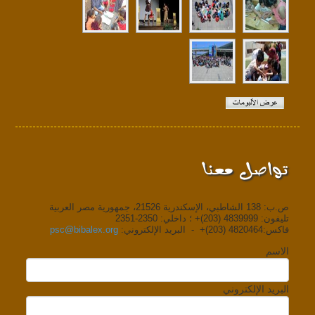
تواصل معنا
ص.ب: 138 الشاطبي، الإسكندرية 21526، جمهورية مصر العربية
تليفون: 4839999 (203)+ ؛ داخلي: 2350-2351
فاكس:4820464 (203)+ - البريد الإلكتروني:
psc@bibalex.org
الاسم
البريد الإلكتروني