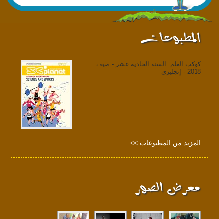
المطبوعات
كوكب العلم: السنة الحادية عشر - صيف
2018 - إنجليزي
المزيد من المطبوعات >>
معرض الصور