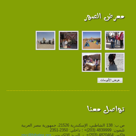
معرض الصور
تواصل معنا
ص.ب: 138 الشاطبي، الإسكندرية 21526، جمهورية مصر العربية
تليفون: 4839999 (203)+ ؛ داخلي: 2350-2351
فاكس:4820464 (203)+ - البريد الإلكتروني:
psc@bibalex.org