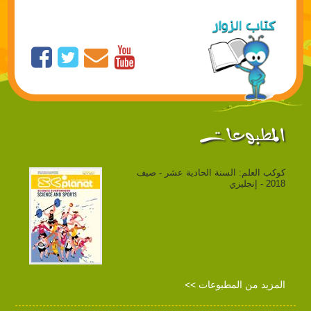
المطبوعات
كوكب العلم: السنة الحادية عشر - صيف
2018 - إنجليزي
المزيد من المطبوعات >>