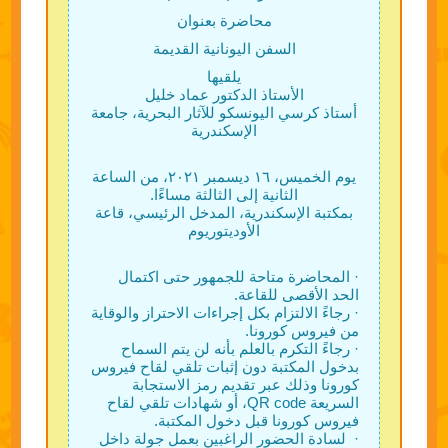
محاضرة بعنوان
السفن اليونانية القديمة
يلقيها
الأستاذ الدكتور عماد خليل
أستاذ كرسي اليونسكو للآثار البحرية، جامعة
الإسكندرية
يوم الخميس، ١٦ ديسمبر ٢٠٢١، من الساعة
الثانية إلى الثالثة مساءًا.
بمكتبة الإسكندرية، المدخل الرئيسي، قاعة
الأوديتوريوم
· المحاضرة متاحة للجمهور حتى اكتمال
الحد الأقصى للقاعة.
· رجاءً الالتزام بكل إجراءات الاحتراز والوقاية
من فيروس كورونا.
· رجاءً التكرم بالعلم بأنه لن يتم السماح
بدخول المكتبة دون إثبات تلقي لقاح فيروس
كورونا وذلك عبر تقديم رمز الاستجابة
السريعة QR code، أو شهادات تلقي لقاح
فيروس كورونا قبل دخول المكتبة.
· لسادة الحضور الراغبين بعمل جولة داخل