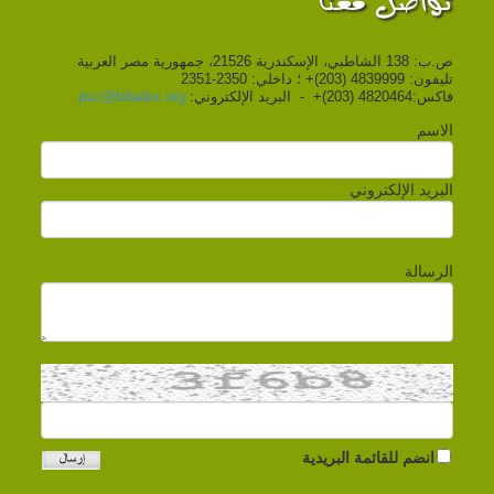
تواصل معنا
ص.ب: 138 الشاطبي، الإسكندرية 21526، جمهورية مصر العربية
تليفون: 4839999 (203)+ ؛ داخلي: 2350-2351
فاكس:4820464 (203)+ - البريد الإلكتروني:
psc@bibalex.org
الاسم
البريد الإلكتروني
الرسالة
انضم للقائمة البريدية