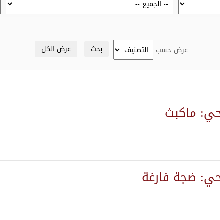
عرض حسب
ي: ماكبث
ي: ضجة فارغة