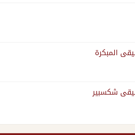
قى المبكرة
سيقى شكسبير