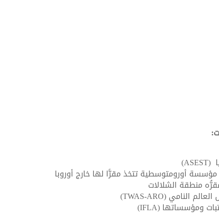
ت:
AS)
مؤسسة أورومتوسطية تتخذ مقرًّا لها خارج أوروبا
ُّه منطقة الشلالات
 النامي (TWAS-ARO)
ت ومؤسساتها (IFLA)