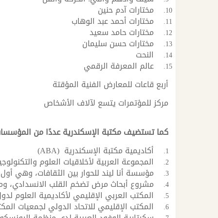
مختارات آدم حنين
مختارات أحمد عبد الوهاب
مختارات حامد سعيد
مختارات حسن سليمان
النحت
عالم المعرفة الرقمي
أربع قاعات للمعارض الفنية المؤقتة
مركز للمؤتمرات يتسع لآلاف الأشخاص
كما تستضيف مكتبة الإسكندرية عددًا من المؤسسا
أكاديمية مكتبة الإسكندرية (ABA)
المجموعة العربية لأخلاقيات العلوم والتكنولوجيا (EST
مؤسسة أنا ليند للحوار بين الثقافات، وهي أول 
مشروع أبحاث مرض تضخم القلب الانسدادي، ومقر
المكتب العربي الإقليمي لأكاديمية العلوم لدول العالم
المكتب الإقليمي للاتحاد الدولي لجمعيات المكتبا
سكرتارية الوفود العربية لدى منظمة اليونسكو