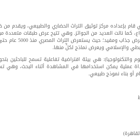
 CULTURAMA هي عرض تفاعلي قام بإعداده مركز توثيق التراث الحضاري والطبيع
ختراع، كما نالت العديد من الجوائز. وهي تتيح عرض طبقات متعددة م
معين للذهاب إلى مستوى 
بطي والإسلامي ويعرض نماذج لكلٍّ منها.
والتكنولوجيا): هي بيئة افتراضية تفاعلية تسمح للباحثين بتحويل 
أداة عملية يمكن استخدامها في المشاهدة أثناء البحث، وهي تس
م أو بناء نموذج طبيعي.
لقاهرة)