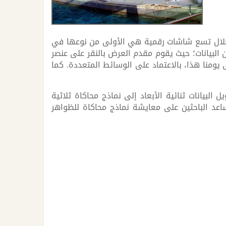
ي، ويقدم من خلال تسع شاشات رقمية هي الأولى من نوعها في
ن البيانات؛ حيث يقوم مقدم العرض بالنقر على عنصر
جديد من التفصيل. إنه عرض جذاب ومفيد؛ حيث يستعرض التراث المصري منذ 5000 عام حتى يومنا هذا، بالاعتماد على الوسائط المتعددة. كما
البيانات ثنائية الأبعاد إلى نماذج محاكاة ثلاثية
اعد الباحثين على معايشة نماذج محاكاة للظواهر