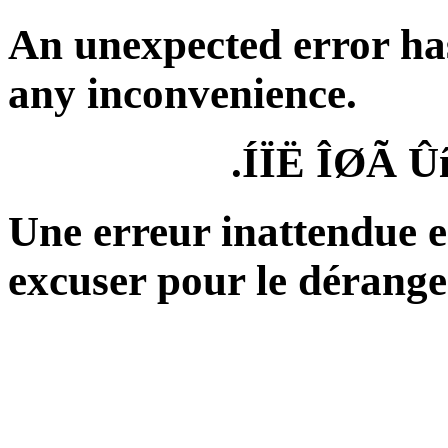
An unexpected error ha
any inconvenience.
ÍÏË ÎØÃ Û
Une erreur inattendue e
excuser pour le dérang