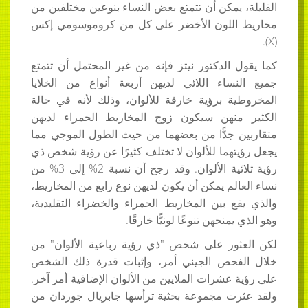
القليلة، يمكن أن تتمتع بعض النساء بنوعين مختلفين من
مخاريط اللون الأخضر على كل من كروموسومي إكس
(X).
كما يقول الدكتور نيتز فإنه من غير المحتمل أن تتمتع
جميع النساء اللائي لديهن أربعة أنواع من الخلايا
المخروطية برؤية خارقة للألوان، وذلك لأنه في حالة
الكثير منهن سيكون زوج المخاريط الحمراء لديهن
متقاربين جدًّا من بعضهما من حيث الطول الموجي مما
يجعل رؤيتهما للألوان لا تختلف كثيرًا عن رؤية شخص ذي
رؤية ثلاثية الألوان. وقد رجح أن نسبة 2% إلى 3% من
نساء العالم يمكن أن يكون لديهن نوع رابع من المخاريط،
والذي يقع بين المخاريط الحمراء والخضراء التقليدية،
وهو الذي يمنحهن تنوعًا لونيًّا خارقًا.
لكن العثور على شخص "ذي رؤية رباعية الألوان" من
خلال الفحص الجيني أمر، وإثبات قدرة ذلك الشخص
على رؤية عشرات الملايين من الألوان الإضافية أمر آخر.
ولقد عثرت مجموعة بحثية ترأسها جابريال جوردان من