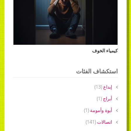
كيمياء الخوف
استكشاف الفئات
إبداع
(
13
)
أبراج
(
1
)
أبوة وأمومة
(
1
)
اتصالات
(
141
)