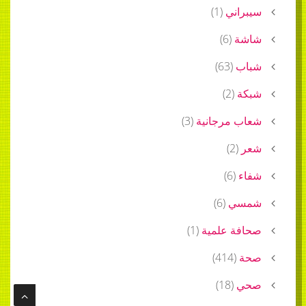
سيبراني
(
1
)
شاشة
(
6
)
شباب
(
63
)
شبكة
(
2
)
شعاب مرجانية
(
3
)
شعر
(
2
)
شفاء
(
6
)
شمسي
(
6
)
صحافة علمية
(
1
)
صحة
(
414
)
صحي
(
18
)