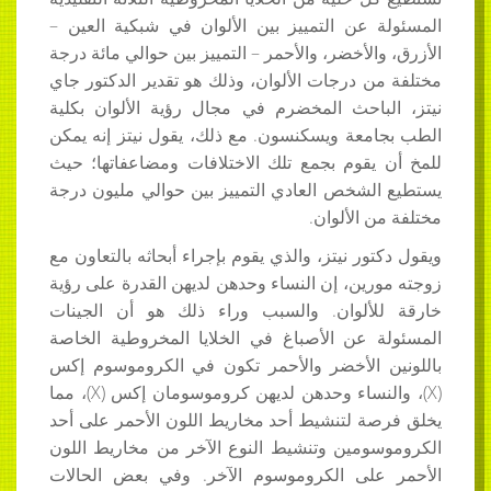
المسئولة عن التمييز بين الألوان في شبكية العين –
الأزرق، والأخضر، والأحمر – التمييز بين حوالي مائة درجة
مختلفة من درجات الألوان، وذلك هو تقدير الدكتور جاي
نيتز، الباحث المخضرم في مجال رؤية الألوان بكلية
الطب بجامعة ويسكنسون. مع ذلك، يقول نيتز إنه يمكن
للمخ أن يقوم بجمع تلك الاختلافات ومضاعفاتها؛ حيث
يستطيع الشخص العادي التمييز بين حوالي مليون درجة
مختلفة من الألوان.
ويقول دكتور نيتز، والذي يقوم بإجراء أبحاثه بالتعاون مع
زوجته مورين، إن النساء وحدهن لديهن القدرة على رؤية
خارقة للألوان. والسبب وراء ذلك هو أن الجينات
المسئولة عن الأصباغ في الخلايا المخروطية الخاصة
باللونين الأخضر والأحمر تكون في الكروموسوم إكس
(X)، والنساء وحدهن لديهن كروموسومان إكس (X)، مما
يخلق فرصة لتنشيط أحد مخاريط اللون الأحمر على أحد
الكروموسومين وتنشيط النوع الآخر من مخاريط اللون
الأحمر على الكروموسوم الآخر. وفي بعض الحالات