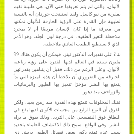
الألوان، والتي لم يتم تعريفها حتى الآن، هي طبيبة تقيم
بمقربة من نيو كاسل. ولقد استنتجت جوردان أنه بالنسبة
لطبيبة فإن القدرة على الرؤية الخارقة للألوان تمكنها
من معرفة ما إذا كان الإنسان مريضًا أم لا بمجرد
ملاحظة التغير الطفيف في درجة لون الجلد، وهو الأمر
الذي لا يستطيع الطبيب العادي ملاحظته.
بناءً على تقديرات الدكتور نيتز، فيمكن أن يكون هناك 99
مليون سيدة في العالم لديها القدرة على رؤية رباعية
الألوان. وعلى الرغم من ذلك، فقبل أن يتباهين بقدراتهن
الخارقة من الضروري أن نلاحظ أن هذه الميزة التي بدأ
يتمتع بها البشر مؤخرًا تتميز بها الطيور والبرمائيات
والزواحف منذ دهور.
فتلك المخلوقات تتمتع بهذه القدرة منذ زمن بعيد، ولكن
الفرق أن النوع الرابع من مجسات الألوان لديها يقع في
النطاق فوق البنفسجي عالي التردد، وذلك يفوق ما يراه
البشر. وفي الواقع، سمح ذلك الاكتشاف للعلماء بتحديد
سبب عدم تمتع ذكور بعض فصائل الطيور بريش ذي