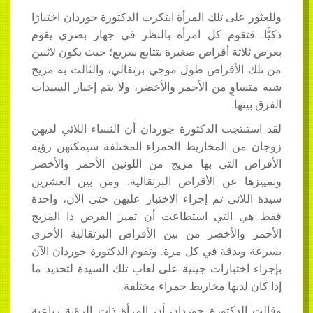
وللعثور على تلك المرأة ابتكرت الدكتورة جوردان اختبارًا
ذكيًّا. فتقوم كل امرأه بالنظر في جهاز بصري يقوم
بعرض ثلاثة أقراص صغيرة بتتابع سريع؛ حيث يكون لاثنين
من تلك الأقراص طول موجي برتقالي، والثالث به مزيج
شبه متساوٍ من الأحمر والأخضر، ولا يتم إخبار السيدات
الفرق بينها.
لقد استنتجت الدكتورة جوردان أن النساء اللائي لديهن
زوجان من المخاريط الحمراء المختلفة سيمكنهن رؤية
الأقراص التي بها مزيج من اللونين الأحمر والأخضر
وتمييزها عن الأقراص البرتقالية. ومن بين العشرين
سيدة اللائي تم إجراء الاختبار عليهن حتى الآن، واحدة
فقط هي التي استطاعت أن تميز القرص ذا المزيج
الأحمر والأخضر من بين الأقراص البرتقالية الأخرى
بسرعة وبدقة في كل مرة. وتقوم الدكتورة جوردان الآن
بإجراء اختبارات جينية على لعاب تلك السيدة لتحديد ما
إذا كان لديها مخاريط حمراء مختلفة.
وقالت الدكتورة جوردان أن المرأة ذات الرؤية رباعية