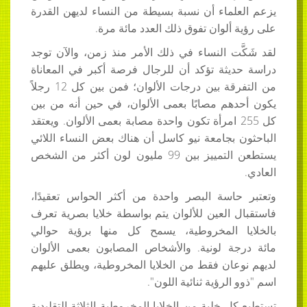
يزعم العلماء أن نسبة بسيطة من النساء لديهن القدرة
على رؤية ألوان تفوق ذلك العدد مائة مرة.
لقد شَكَّت النساء في ذلك الأمر منذ زمن، والآن توجد
دراسة حديثة تؤكد أن للرجال فرصة أكبر في المعاناة
من التفرقة بين درجات الألوان؛ فمن بين كل 12 رجلاً
يكون أحدهم مصابًا بعمى الألوان، في حين أنه من بين
كل 255 امرأة تكون واحدة مصابة بعمى الألوان. ويعتقد
الباحثون بجامعة نيو كاسل أن هناك بعض النساء اللائي
يستطعن التمييز بين 99 مليون لون أكثر من الشخص
العادي.
وتعتبر حاسة البصر واحدة من أكثر الحواس تعقيدًا،
فاستقبال العين للألوان يتم بواسطة خلايا بصرية تعرف
بالخلايا المخروطية، يسمح كل منها برؤية حوالي
مائة درجة لونية. والأشخاص المصابون بعمى الألوان
لديهم نوعان فقط من الخلايا المخروطية، ويطلق عليهم
اسم "ذوو الرؤية ثنائية اللون".
تستطيع كل خلية من الخلايا المخروطية الثلاثة التقليدية