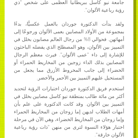
جامعة نيو كاسل ببريطانيا العظمى على شخص "ذي
رؤية رباعية الألوان".
ولقد بدأت الدكتورة جوردان بالعمل عكسيًّا، بدءًا
بمجموعة من الأولاد المصابين بعمى الألوان ورجوعًا إلى
أمهاتهن. فحوالي 8% من رجال العالم مصابون بخلل في
التمييز بين الألوان، وهو المصطلح الذي يفضله الباحثون
للإشارة إلى داء "عمى الألوان". فيرث معظم الرجال
المصابين بذلك الداء زوجين من المخاريط الحمراء أو
الخضراء إلى جانب المخروط الأزرق مما يجعل من
المستحيل عليهم التمييز بين الأحمر والأخضر.
استخدم فريق الدكتورة جوردان اختبارات الرؤية لتحديد
أكثر من مائة طالب بمنطقة نيو كاسل مصابين بخلل في
التمييز بين الألوان. وقد كانت الدكتورة على علم بأن
أمهات الطلاب لديهن إما زوجان من المخاريط الحمراء
وإما زوجان من المخاريط الخضراء، وهي الآن في مرحلة
اختبار هؤلاء النسوة لترى من منهن "ذات رؤية رباعية
الألوان خارقة".