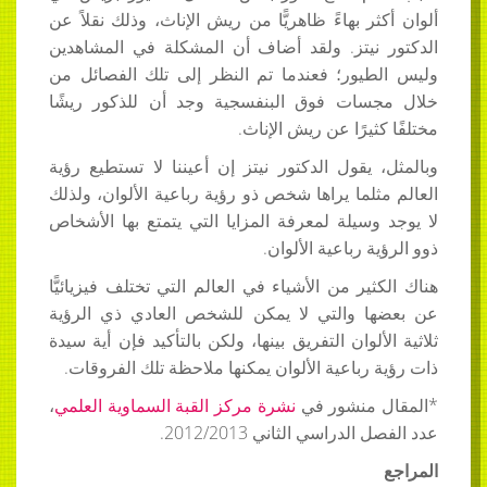
ألوان أكثر بهاءً ظاهريًّا من ريش الإناث، وذلك نقلاً عن
الدكتور نيتز. ولقد أضاف أن المشكلة في المشاهدين
وليس الطيور؛ فعندما تم النظر إلى تلك الفصائل من
خلال مجسات فوق البنفسجية وجد أن للذكور ريشًا
مختلفًا كثيرًا عن ريش الإناث.
وبالمثل، يقول الدكتور نيتز إن أعيننا لا تستطيع رؤية
العالم مثلما يراها شخص ذو رؤية رباعية الألوان، ولذلك
لا يوجد وسيلة لمعرفة المزايا التي يتمتع بها الأشخاص
ذوو الرؤية رباعية الألوان.
هناك الكثير من الأشياء في العالم التي تختلف فيزيائيًّا
عن بعضها والتي لا يمكن للشخص العادي ذي الرؤية
ثلاثية الألوان التفريق بينها، ولكن بالتأكيد فإن أية سيدة
ذات رؤية رباعية الألوان يمكنها ملاحظة تلك الفروقات.
*المقال منشور في
نشرة مركز القبة السماوية العلمي
،
عدد الفصل الدراسي الثاني 2012/2013.
المراجع