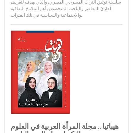
سلسلة توثيق التراث المسرحي المصري، والذي يهدف لتعريف
القارئ المعاصر والباحث المتخصص بأهم الملامح الثقافية
والاجتماعية والسياسية في تلك الفترات.
هيباتيا .. مجلة المرأة العربية في العلوم