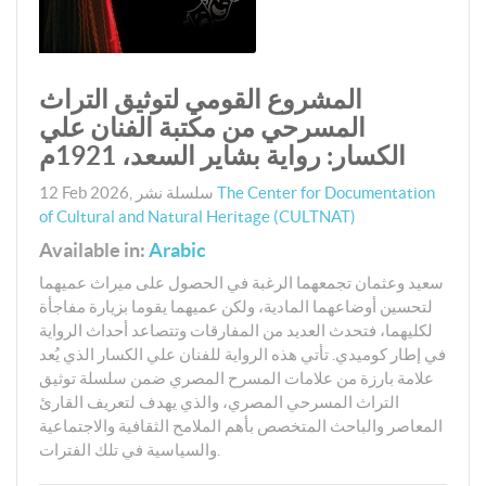
المشروع القومي لتوثيق التراث
المسرحي من مكتبة الفنان علي
الكسار: رواية بشاير السعد، 1921م
The Center for Documentation
سلسلة نشر
,
12 Feb 2026
of Cultural and Natural Heritage (CULTNAT)
Available in:
Arabic
سعيد وعثمان تجمعهما الرغبة في الحصول على ميراث عميهما
لتحسين أوضاعهما المادية، ولكن عميهما يقوما بزيارة مفاجأة
لكليهما، فتحدث العديد من المفارقات وتتصاعد أحداث الرواية
في إطار كوميدي. تأتي هذه الرواية للفنان علي الكسار الذي يُعد
علامة بارزة من علامات المسرح المصري ضمن سلسلة توثيق
التراث المسرحي المصري، والذي يهدف لتعريف القارئ
المعاصر والباحث المتخصص بأهم الملامح الثقافية والاجتماعية
والسياسية في تلك الفترات.