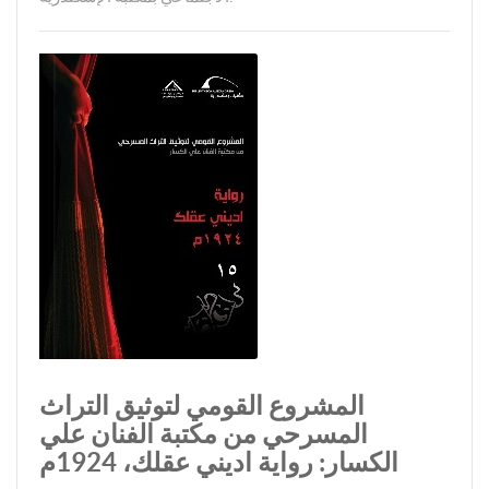
المشروع القومي لتوثيق التراث
المسرحي من مكتبة الفنان علي
الكسار: رواية اديني عقلك، 1924م