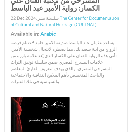
المسرحي من مكتبة الفنان علي
الكسار: رواية الأمير عبد الباسط
The Center for Documentation
سلسلة نشر
,
22 Dec 2024
of Cultural and Natural Heritage (CULTNAT)
Available in:
Arabic
يساعد عثمان عبد الباسط صديقه الأمير حامد لاغتنام فرصة
الزواج من ابنة سعيد بك، مما يضطره لانتحال شخصية الأمير..
تأتي هذه الرواية للفنان علي الكسار الذي يُعد علامة بارزة من
علامات المسرح المصري ضمن سلسلة توثيق التراث
المسرحي المصري، والذي يهدف لتعريف القارئ المعاصر
والباحث المتخصص بأهم الملامح الثقافية والاجتماعية
والسياسية في تلك الفترات.