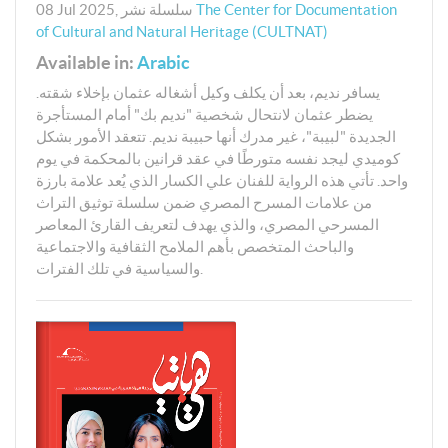
The Center for Documentation
سلسلة نشر
,
08 Jul 2025
of Cultural and Natural Heritage (CULTNAT)
Available in:
Arabic
يسافر نديم، بعد أن يكلف وكيل أشغاله عثمان بإخلاء شقته.
يضطر عثمان لانتحال شخصية "نديم بك" أمام المستأجرة
الجديدة "لبيبة"، غير مدرك أنها حبيبة نديم. تتعقد الأمور بشكل
كوميدي ليجد نفسه متورطًا في عقد قرانين بالمحكمة في يوم
واحد. تأتي هذه الرواية للفنان علي الكسار الذي يُعد علامة بارزة
من علامات المسرح المصري ضمن سلسلة توثيق التراث
المسرحي المصري، والذي يهدف لتعريف القارئ المعاصر
والباحث المتخصص بأهم الملامح الثقافية والاجتماعية
والسياسية في تلك الفترات.