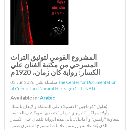
المشروع القومي لتوثيق التراث
المسرحي من مكتبة الفنان علي
الكسار: رواية كان زمان، 1920م
The Center for Documentation
سلسلة نشر
,
03 Jun 2026
of Cultural and Natural Heritage (CULTNAT)
Available in:
Arabic
يُحاول "كوماچين" الاستيلاء على المملكة والإيقاع بالملك
وأولاده ولكن "البربري درمان" يتصدى له ويكشف الحقيقة
بمعاونة "رامس" و"أماتيل".. تأتي هذه الرواية للفنان علي الكسار
الذي يُعد علامة بارزة من علامات المسرح المصري ضمن