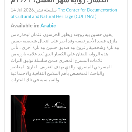
The Center for Documentation
سلسلة نشر
,
14 Jul 2026
of Cultural and Natural Heritage (CULTNAT)
Available in:
Arabic
يخون حسين بيه زوجته ويظهر الجرسون عثمان ليحذره من
مأزق، فيجد الأخير نفسه وقد أجبر على انتحال شخصية حسين
بيه تارة وشخصية زعزوع بيه صديق حسين بيه تارة أخرى .. تأتي
هذه الرواية للفنان علي الكسار الذي يُعد علامة بارزة من
علامات المسرح المصري ضمن سلسلة توثيق التراث
المسرحي المصري، والذي يهدف لتعريف القارئ المعاصر
والباحث المتخصص بأهم الملامح الثقافية والاجتماعية
والسياسية في تلك الفترات.