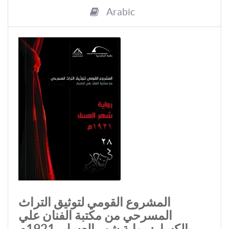
Arabic
المشروع القومي لتوثيق التراث
المسرحي من مكتبة الفنان علي
الكسار: رواية شهر العسل، 1921م