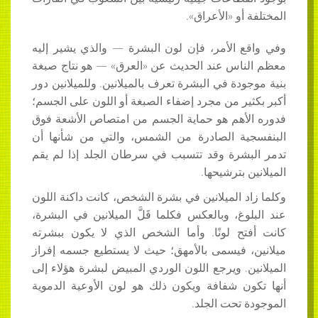
المختلفة أو «الأعراق».
وفي واقع الأمر، فإن لون البشرة ― والذي يشير إليه
معظم الناس عند الحديث عن «العرق» ― هو نتاج صبغة
بنية موجودة في البشرة تعرف بالميلانين. وللميلانين دور
أكبر بكثير من مجرد إضفاء الصبغة أو اللون على الجسم؛
فدوره الأهم هو حماية الجسم من امتصاص الأشعة فوق
البنفسجية الصادرة من الشمس، والتي من شأنها أن
تدمر البشرة وقد تتسبب في سرطان الجلد إذا لم يقم
الميلانين بترشيحها.
وكلما زاد الميلانين في بشرة الشخص، كانت داكنة اللون
عند البلوغ، وبالعكس فكلما قَلَّ الميلانين في البشرة،
كانت أفتح لونًا. وأما الشخص الذي لا يكون ببشرته
ميلانين، فيسمى بالأمهق؛ حيث لا يستطيع جسمه إفراز
الميلانين. ويرجع اللون الوردي المبيض لبشرة هؤلاء إلى
أنها تكون شفافة ويكون ذلك هو لون الأوعية الدموية
الموجودة تحت الجلد.