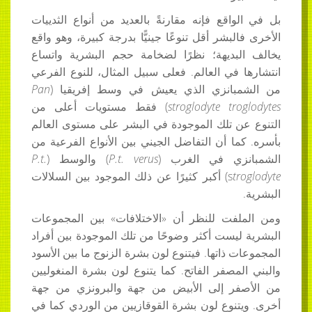
بل في الواقع فإنه مقارنةً بالعديد من أنواع الثدييات
الأخرى فالبشر أقل تنوعًا جينيًّا بدرجة كبيرة، وهو واقع
يخالف البديهة؛ نظرًا لضخامة حجم البشرية واتساع
انتشارها في العالم. فعلى سبيل المثال، للنوع الفرعي
من الشمبانزي الذي يعيش في وسط إفريقيا (
Pan
troglodytes
troglodyte
s
) فقط مستويات أعلى من
التنوع عن تلك الموجودة في البشر على مستوى العالم
بأسره. كما أن التفاضل الجيني بين الأنواع الفرعية من
الشمبانزي في الغرب (
P.t. verus
) والوسط (
P.t.
troglodyte
s
) أكبر كثيرًا عن ذلك الموجود بين السلالات
البشرية.
ومن الملفت للنظر أن «الاختلافات» بين المجموعات
البشرية ليست أكثر وضوحًا من تلك الموجودة بين أفراد
المجموعات ذاتها. فيتنوع لون بشرة الزنوج ما بين الأسود
والبني المصفر الفاتح. كما يتنوع لون بشرة المنغوليين
من الأصفر إلى الأبيض من جهة والبرونزي من جهة
أخرى. ويتنوع لون بشرة القوقازيين من الوردي كما في