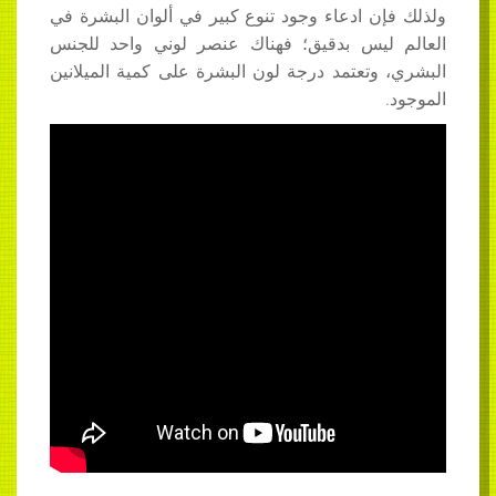
ولذلك فإن ادعاء وجود تنوع كبير في ألوان البشرة في
العالم ليس بدقيق؛ فهناك عنصر لوني واحد للجنس
البشري، وتعتمد درجة لون البشرة على كمية الميلانين
الموجود.