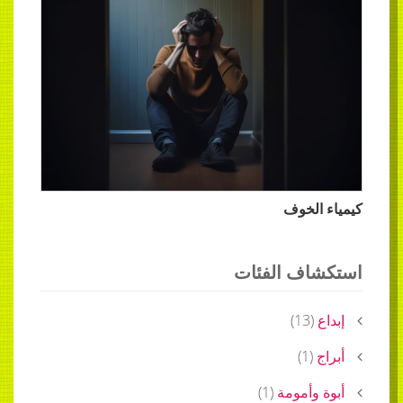
كيمياء الخوف
استكشاف الفئات
إبداع
(
13
)
أبراج
(
1
)
أبوة وأمومة
(
1
)