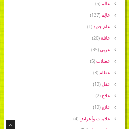
عالم
(
5
)
عالِم
(
137
)
عام جديد
(
1
)
عائلة
(
20
)
عربي
(
35
)
عضلات
(
5
)
عظام
(
8
)
عقل
(
12
)
علاج
(
2
)
علاج
(
12
)
علامات وأعراض
(
4
)