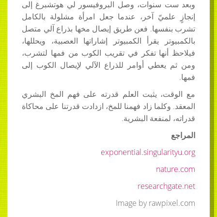
وبعد ست سنوات، وصل البروفيسور لي هوتشبرغ إلى
إنجازٍ علميّ آخر، عندما جعل امرأة مشلولة بالكامل
تشرب بنفسها. فعن طريق إيصال مخها بذراع آلي متصل
بالكمبيوتر يقرأ الكمبيوتر إشاراتها العصبية، ويحللها،
فيلاحظ أنها تفكر في تقريب الكوب من فمها لتشرب،
ومن ثم يعطي أوامر للذراع الآلي لإيصال الكوب إلى
فمها.
مع الوقت، يثبت العلم قدرته على فهم المخ البشري
المعقد. وكلما زاد فهمنا للمخ، ازدادت قدرتنا على محاكاة
قدراته، لمنفعة البشرية.
المراجع
exponential.singularityu.org
nature.com
researchgate.net
Image by rawpixel.com