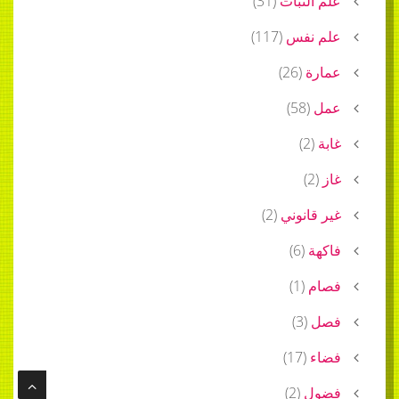
علم النبات
(
31
)
علم نفس
(
117
)
عمارة
(
26
)
عمل
(
58
)
غابة
(
2
)
غاز
(
2
)
غير قانوني
(
2
)
فاكهة
(
6
)
فصام
(
1
)
فصل
(
3
)
فضاء
(
17
)
فضول
(
2
)