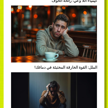
كيمياء اللا وعي: رائحة الخوف
الملل: القوة الخارقة المختبئة في دماغك!