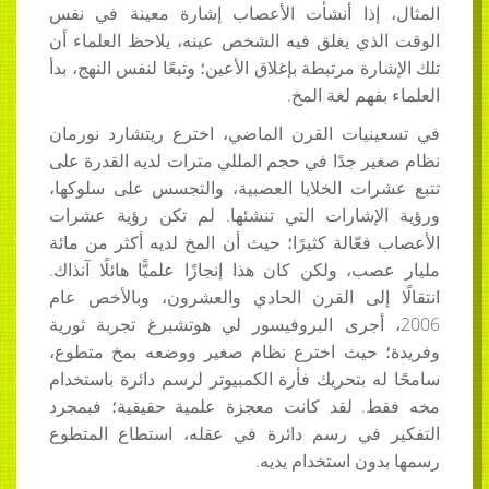
المثال، إذا أنشأت الأعصاب إشارة معينة في نفس
الوقت الذي يغلق فيه الشخص عينه، يلاحظ العلماء أن
تلك الإشارة مرتبطة بإغلاق الأعين؛ وتبعًا لنفس النهج، بدأ
العلماء بفهم لغة المخ.
في تسعينيات القرن الماضي، اخترع ريتشارد نورمان
نظام صغير جدًا في حجم المللي مترات لديه القدرة على
تتبع عشرات الخلايا العصبية، والتجسس على سلوكها،
ورؤية الإشارات التي تنشئها. لم تكن رؤية عشرات
الأعصاب فعّالة كثيرًا؛ حيث أن المخ لديه أكثر من مائة
مليار عصب، ولكن كان هذا إنجازًا علميًّا هائلًا آنذاك.
انتقالًا إلى القرن الحادي والعشرون، وبالأخص عام
2006، أجرى البروفيسور لي هوتشبرغ تجربة ثورية
وفريدة؛ حيث اخترع نظام صغير ووضعه بمخ متطوع،
سامحًا له بتحريك فأرة الكمبيوتر لرسم دائرة باستخدام
مخه فقط. لقد كانت معجزة علمية حقيقية؛ فبمجرد
التفكير في رسم دائرة في عقله، استطاع المتطوع
رسمها بدون استخدام يديه.