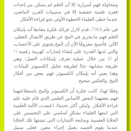
ومحاولة فهم أسراره؛ إلا أن العلم لم يتمكن من إحداث
قفزة علمية حقيقية إلا في ستينيات القرن الماضي،
عندما خطى العلماء الخطوة الأولى نحو قراءة الأفكار.
في عام 1968، قدم كارل فرانك فكرة مفادها أنه بإمكان
العلم فهم ما يجري في المخ عن طريق الاتصال العقلي-
الآلي. فأصبح معروفًا الآن أن المخ يحتوي على الأعصاب،
والتي لديها القدرة على إنشاء إشارات كهربية رقمية (1
أو 0) من خلال عملية تعرف بإمكانات العمل؛ وهي
طريقة مشابهة جدًا لطريقة تحليل الكمبيوتر للبيانات.
وهذا يعني أنه بإمكان الكمبيوتر فهم بعض من أفكار
المخ، والعكس صحيح.
وفقًا لهذا، كانت فكرة أن الكمبيوتر والمخ باستطاعتهما
فهم بعضهما البعض الأساس العلمي الذي قام عليه علم
قراءة الأفكار. ولنكن أكثر تحديدًا، اعتمدت الآلية العلمية
التي اتبعها العلماء بشكلٍ أساسي على التجسس على
الخلايا العصبية ومتابعة الإشارات التي تنشئها تلك الخلايا
عندما يقوم الجسد بعمل إجراء معين. فعلى سبيل