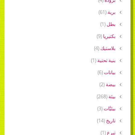
)
61
)
1
(
ا
(
9
)
يك
(
4
)
حتية
(
1
)
)
6
(
)
2
(
)
26
ت
(
3
)
)
14
(
)
1
(