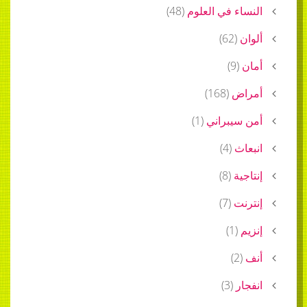
ء في العلوم
(
48
)
)
62
(
)
9
(
ض
(
168
)
يبراني
(
1
)
ث
(
4
)
ة
(
8
)
ت
(
7
)
)
1
(
)
2
ر
(
3
)