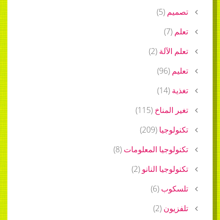
م
(
5
)
)
7
(
لآلة
(
2
)
)
96
(
)
14
(
لمناخ
(
115
)
وجيا
(
209
)
وجيا المعلومات
(
8
)
جيا النانو
(
2
)
وب
(
6
)
ون
(
2
)