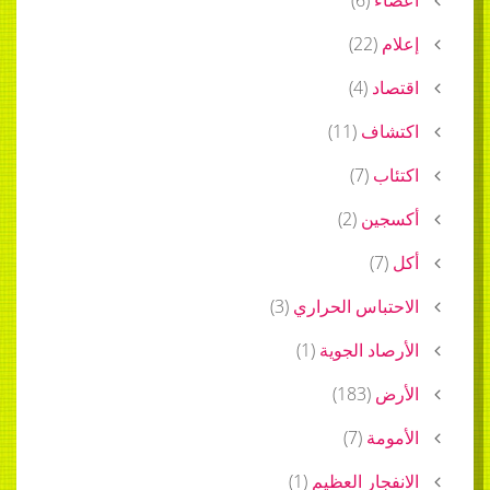
)
22
(
د
(
4
)
اف
(
11
)
ب
(
7
)
ين
(
2
)
)
7
باس الحراري
(
3
)
اد الجوية
(
1
)
ض
(
183
)
مة
(
7
)
جار العظيم
(
1
)