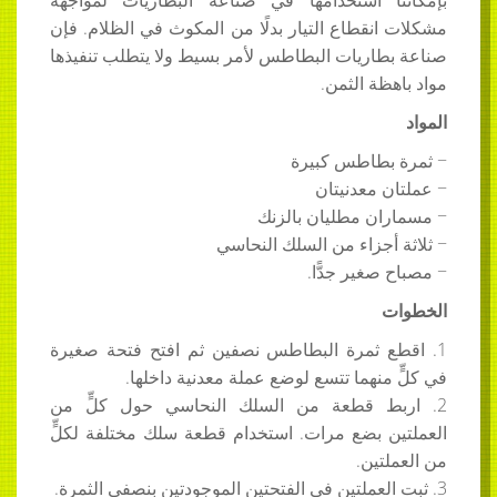
ا استخدامها في صناعة البطاريات لمواجهة
نقطاع التيار بدلًا من المكوث في الظلام. فإن
اريات البطاطس لأمر بسيط ولا يتطلب تنفيذها
ظة الثمن.
بطاطس كبيرة
 معدنيتان
ان مطليان بالزنك
أجزاء من السلك النحاسي
صغير جدًّا.
ع ثمرة البطاطس نصفين ثم افتح فتحة صغيرة
منهما تتسع لوضع عملة معدنية داخلها.
ط قطعة من السلك النحاسي حول كلٍّ من
ن بضع مرات. استخدام قطعة سلك مختلفة لكلٍّ
تين.