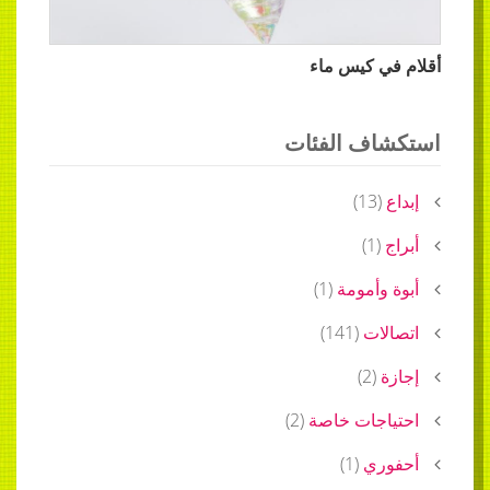
ي كيس ماء
ف الفئات
)
13
(
)
1
(
وأمومة
(
1
)
ات
(
141
)
)
2
(
جات خاصة
(
2
)
ري
(
1
)