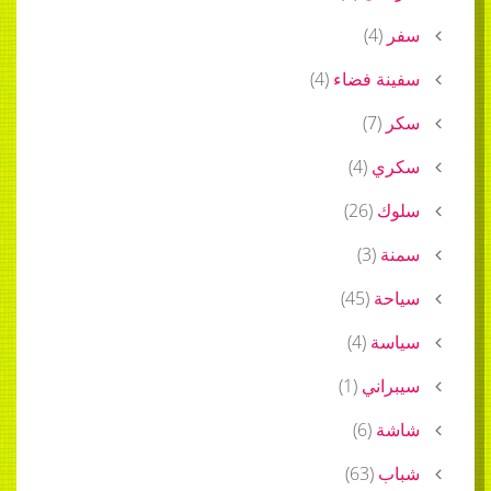
)
4
(
 فضاء
(
4
)
)
7
(
ي
(
4
)
)
26
(
)
3
(
ة
(
45
)
ة
(
4
)
ني
(
1
)
)
6
(
)
63
(