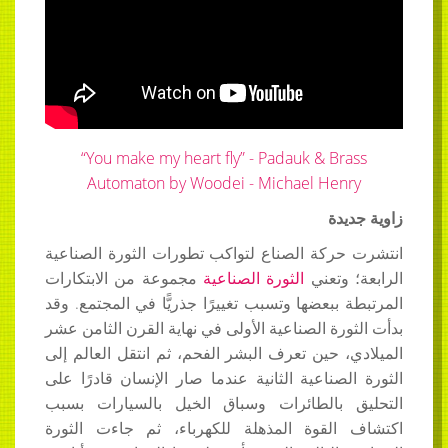
“You make my heart fly” - Padauk & Brass
Automaton by Woodei - Michael Henry
زاوية جديدة
انتشرت حركة الصناع لتواكب تطورات الثورة الصناعية
الرابعة؛ وتعني
الثورة
الصناعية
مجموعة من الابتكارات
المرتبطة ببعضها وتسبب تغييرًا جذريًّا في المجتمع. وقد
بدأت الثورة الصناعية الأولى في نهاية القرن الثامن عشر
الميلادي، حين تعرف البشر الفحم، ثم انتقل العالم إلى
الثورة الصناعية الثانية عندما صار الإنسان قادرًا على
التحليق بالطائرات وسباق الخيل بالسيارات بسبب
اكتشاف القوة المذهلة للكهرباء، ثم جاءت الثورة