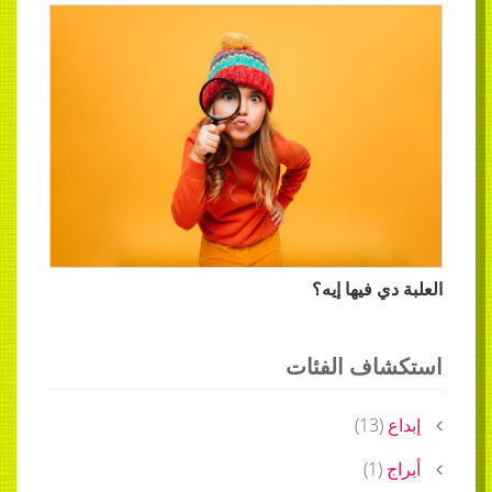
العلبة دي فيها إيه؟
استكشاف الفئات
إبداع
(
13
)
أبراج
(
1
)