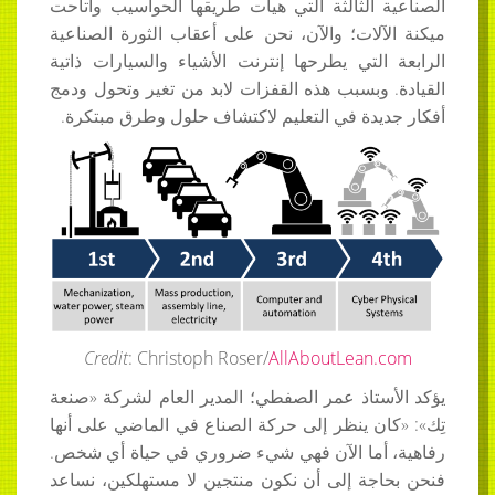
الصناعية الثالثة التي هيأت طريقها الحواسيب وأتاحت
ميكنة الآلات؛ والآن، نحن على أعقاب الثورة الصناعية
الرابعة التي يطرحها إنترنت الأشياء والسيارات ذاتية
القيادة. وبسبب هذه القفزات لابد من تغير وتحول ودمج
أفكار جديدة في التعليم لاكتشاف حلول وطرق مبتكرة.
Credit
: Christoph Roser/
AllAboutLean.com
يؤكد الأستاذ عمر الصفطي؛ المدير العام لشركة «صنعة
تِك»: «كان ينظر إلى حركة الصناع في الماضي على أنها
رفاهية، أما الآن فهي شيء ضروري في حياة أي شخص.
فنحن بحاجة إلى أن نكون منتجين لا مستهلكين، نساعد