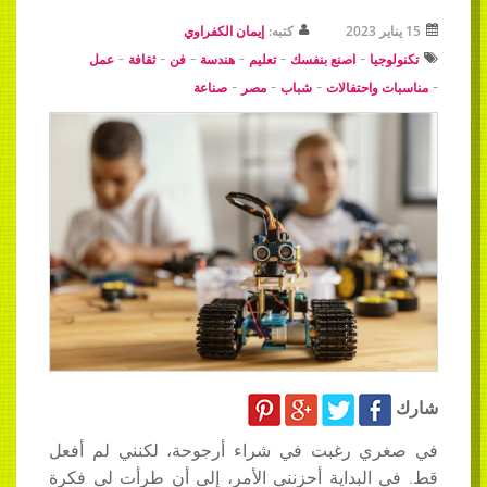
15 يناير 2023
كتبه:
إيمان الكفراوي
-
-
-
-
-
-
تكنولوجيا
اصنع بنفسك
تعليم
هندسة
فن
ثقافة
عمل
-
-
-
-
مناسبات واحتفالات
شباب
مصر
صناعة
شارك
في صغري رغبت في شراء أرجوحة، لكنني لم أفعل
قط. في البداية أحزنني الأمر، إلى أن طرأت لي فكرة