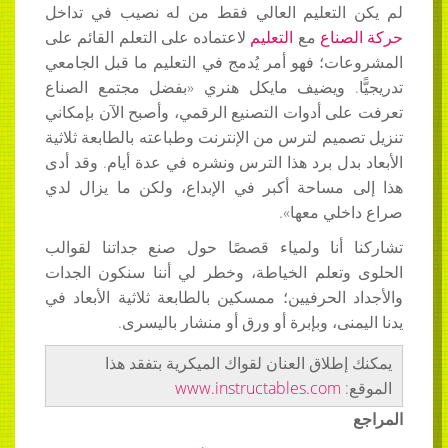
لم يكن التعليم العالي فقط من له نصيب في تداخل
حركة
الصناع
مع
التعليم
لاعتماده على التعلم القائم على
المشروعات؛ فهو أمر يُدمج في التعليم ما قبل الجامعي
تدريجيًّا. ويضيف مايكل هنري «بفضل مجتمع الصناع
تعرفت على أدوات التصنيع الرقمي، وأصبح الآن بإمكاني
تنزيل تصميم لترس من الإنترنت وطباعته بالطابعة ثلاثية
الأبعاد بدل برد هذا الترس ونشره في عدة أيام. وقد أدى
هذا إلى مساحة أكبر في الإبداع، ولكن ما يزال لدي
صراع داخلي معها».
تشاركنا أنا ولمياء قصصًا حول صنع جداتنا لقوالب
الحلوى وتعلم الخياطة، وخطر لي أننا سنكون الجدات
والأجداد الحرفيين؛ ممسكين بالطابعة ثلاثية الأبعاد في
يدنا اليمنى، وبإبرة أو ورق أو منشار باليسرى.
يمكنك إطلاق العنان لقواك الميكرية بتفقد هذا
الموقع:
www.instructables.com
المراجع