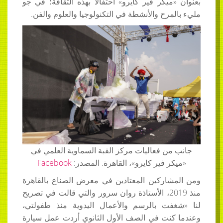
بعنوان «ميكر فير كايرو» احتفالًا بهذه الثقافة؛ في جو
مليء بالمرح والأنشطة في التكنولوجيا والعلوم والفن.
جانب من فعاليات مركز القبة السماوية العلمي في
«ميكر فير كايرو»، القاهرة. المصدر:
Facebook
ومن المشاركين المعتادين في معرض الصناع بالقاهرة
منذ 2019، الأستاذة روان سرور والتي قالت في تصريح
لنا «شغفت بالرسم والأعمال اليدوية منذ طفولتي،
وعندما كنت في الصف الأول الثانوي أردت عمل سيارة