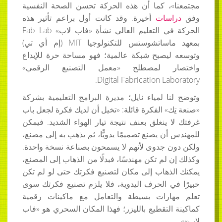
مجتمعنا»، كما أن هذه الحركة تحسن الصحة النفسية
وفق
دراسات
أخيرة. وقد كانت أول براعم تأثير هذه
الحركة في التعليم العالي نشأة «فاب لاب»
Fab Lab
بمعهد ماساتشوستس للتكنولوجيا
MIT
(إم أي تي)
وتوسعه ليصبح شبكة عالمية؛ فهو مساحة حرة للإبداع
واختصار لمصطلح «معمل التصنيع الرقمي»
.
Digital Fabrication Laboratory
وتوضح لنا لمياء نايل؛ مديرة البرامج التعليمية بشركة
«صنعة تِك» الفكرة قائلة: «تخيل أن لديك فكرة لجعل باب
غرفتك لا ينغلق بعنف نتيجة تيار الهواء الشديد. فيمكن
للمهندس أن يصنع تصميمًا يدويًّا، ثم يذهب به إلى مصنع،
ولكن دون جدوى لأنهم لا يسمحون بصناعة نسخة واحدة.
وكذلك إن لم تكن مهندسًا، فبدلًا من الذهاب إلى المصنع،
يمكنك الذهاب إلى مكان لتصنيع فكرتك حتى لو لم تكن
خبيرًا في الحرف اليدوية، فلا يلزم تصنيع فكرتك سوى
تعلم مهارات بسيطة والتعامل مع ماكينات رقمية
كماكينة التقطيع بالليزر؛ فهذا المكان السحري هو «فاب
لاب»».