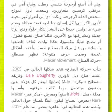
وهي أن أصنع أرجوحة بنفسي. ربطت وشاح أمي في
مرفقي كرسيين متجاورين، وسعدت بأول نموذج
منخفض الدقة لأرجوحة، ولكنه أدى إلى أضرار غير محببة
لأمي بالكراسي! كل إنسان منا لديه قصة مماثلة وصنع
شيء ما؛ وليس جديدًا على البشر ابتكار حلولًا وفتح أبوابًا
حديثة ومشاركتها مع الآخرين. فكلنا صناع، نصنع فطورًا،
أو نصلح شيئًا مكسورًا، هكذا ولدت ثقافة «اصنعها
بنفسك» من قبل ميلاد المصطلح نفسه، وأخذت أشكال
عديدة وضمت حِرف متنوعة؛ فظهر مصطلح
«حركة الصناع»
Maker Movement
.
بدأت «حركة الصناع» تتخذ شكلها الحالي في 2005،
عندما صاغ ديل داوتري
Dale Dougherty
وفريقه
مصطلح «ميكر»
Maker
(صانع)؛ ليضم كل هؤلاء الذين
يصنعون وينتجون مهما كانت حرفتهم، وأسسوا
مجلة «ميك»
Make
(اصنع) ومعرض «ميكر فير»
Maker
Faire
)
معرض الصناع) ليكون عيدًّا للصناع حول العالم.
وتُنظم هذه الفعالية في القاهرة بمصر منذ عام 2015،