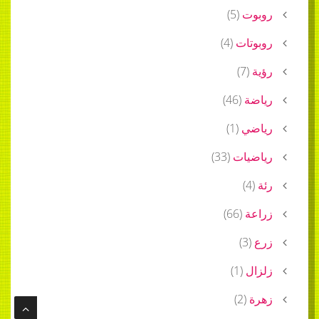
روبوت
(
5
)
روبوتات
(
4
)
رؤية
(
7
)
رياضة
(
46
)
رياضي
(
1
)
رياضيات
(
33
)
رئة
(
4
)
زراعة
(
66
)
زرع
(
3
)
زلزال
(
1
)
زهرة
(
2
)