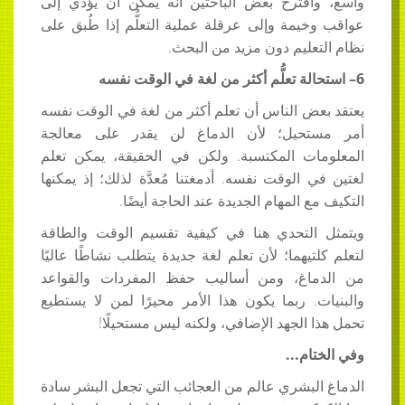
واسع، واقترح بعض الباحثين أنه يمكن أن يؤدي إلى
عواقب وخيمة وإلى عرقلة عملية التعلُّم إذا طُبق على
نظام التعليم دون مزيد من البحث.
6–
استحالة تعلُّم أكثر من لغة في الوقت نفسه
يعتقد بعض الناس أن تعلم أكثر من لغة في الوقت نفسه
أمر مستحيل؛ لأن الدماغ لن يقدر على معالجة
المعلومات المكتسبة. ولكن في الحقيقة، يمكن تعلم
لغتين في الوقت نفسه. أدمغتنا مُعدَّة لذلك؛ إذ يمكنها
التكيف مع المهام الجديدة عند الحاجة أيضًا.
ويتمثل التحدي هنا في كيفية تقسيم الوقت والطاقة
لتعلم كلتيهما؛ لأن تعلم لغة جديدة يتطلب نشاطًا عاليًا
من الدماغ، ومن أساليب حفظ المفردات والقواعد
والبنيات. ربما يكون هذا الأمر محيرًا لمن لا يستطيع
تحمل هذا الجهد الإضافي، ولكنه ليس مستحيلًا!
وفي الختام...
الدماغ البشري عالم من العجائب التي تجعل البشر سادة