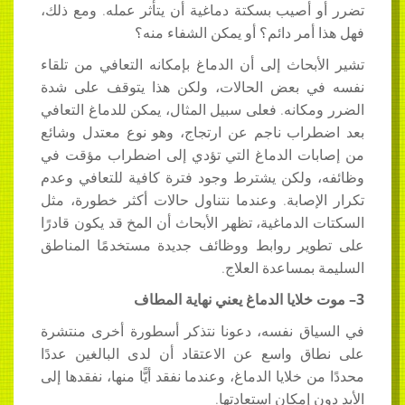
تضرر أو أصيب بسكتة دماغية أن يتأثر عمله. ومع ذلك،
فهل هذا أمر دائم؟ أو يمكن الشفاء منه؟
تشير الأبحاث إلى أن الدماغ بإمكانه التعافي من تلقاء
نفسه في بعض الحالات، ولكن هذا يتوقف على شدة
الضرر ومكانه. فعلى سبيل المثال، يمكن للدماغ التعافي
بعد اضطراب ناجم عن ارتجاج، وهو نوع معتدل وشائع
من إصابات الدماغ التي تؤدي إلى اضطراب مؤقت في
وظائفه، ولكن يشترط وجود فترة كافية للتعافي وعدم
تكرار الإصابة. وعندما نتناول حالات أكثر خطورة، مثل
السكتات الدماغية، تظهر الأبحاث أن المخ قد يكون قادرًا
على تطوير روابط ووظائف جديدة مستخدمًا المناطق
السليمة بمساعدة العلاج.
3–
موت خلايا الدماغ يعني نهاية المطاف
في السياق نفسه، دعونا نتذكر أسطورة أخرى منتشرة
على نطاق واسع عن الاعتقاد أن لدى البالغين عددًا
محددًا من خلايا الدماغ، وعندما نفقد أيًّا منها، نفقدها إلى
الأبد دون إمكان استعادتها.