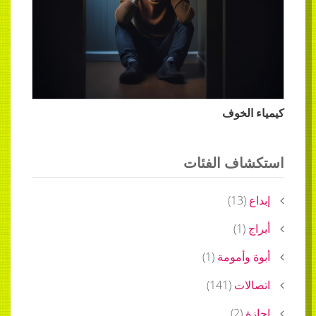
كيمياء الخوف
استكشاف الفئات
إبداع
(
13
)
أبراج
(
1
)
أبوة وأمومة
(
1
)
اتصالات
(
141
)
إجازة
(
2
)