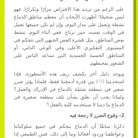
على الرغم من ترديد هذا الافتراض مرارًا وتكرارًا، فهو
ليس صحيحًا! أظهرت الأبحاث أن معظم مناطق الدماغ
نشطة وتعمل على مدار اليوم، وإن لم تكن جميعها تعمل
في الوقت نفسه، حين نرتاح. ففي أثناء النوم، تنشط
بعض المناطق، مثل قشرة الفص الجبهي التي تتحكم في
المستوى التفكيري الأعلى وفي الوعي الذاتي، أو
المناطق الحسية الجسدية التي تساعد الناس على
الشعور بمحيطهم.
ويوجد دليل آخر يكشف زيف هذه الأسطورة، فإذا
استخدمنا 10٪ من قدرة أدمغتنا فقط، فلماذا يؤثر ضرر
صغير في منطقة ضئيلة بالدماغ في الإدراك والعمل؟
ولماذا يجب أن نقلق بشأن تلف منطقة صغيرة في
الدماغ ما دمنا لا نستخدمه كلية بالفعل؟
2–
وقوع الضرر لا رجعة فيه
ذكرنا سابقًا أن الدماغ يتحكم في جميع سلوكياتنا
وعواطفنا وردود أفعالنا وما إلى ذلك، فمن الطبيعي إذا