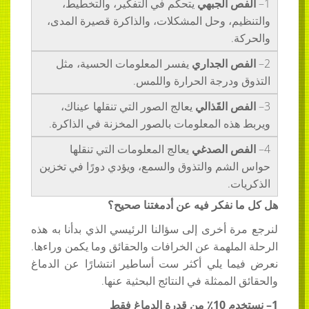
1–
الفص الجبهي
يتحكم في التفكير، والتخطيط،
والتنظيم، وحل المشكلات، والذاكرة قصيرة المدى،
والحركة.
2–
الفص الجداري
يفسر المعلومات الحسية، مثل
التذوق ودرجة الحرارة واللمس.
3–
الفص القَذالي
يعالج الصور التي تنقلها عيناك،
ويربط هذه المعلومات بالصور المخزنة في الذاكرة.
4–
الفص الصدغي
يعالج المعلومات التي تنقلها
حواس الشم والتذوق والسمع، ويؤدي دورًا في تخزين
الذكريات.
هل كل ما نفكر فيه عن أدمغتنا صحيح؟
لنرجع مرة أخرى إلى سؤالنا الرئيسي الذي بدأنا به هذه
الرحلة الملهمة عن الخرافات والحقائق وما يكمن وراءها.
نعرض فيما يلي أكثر ست أساطير انتشارًا عن الدماغ
والحقائق الممثلة في النتائج البحثية عنها.
1–
نستخدم 10٪ من قدرة الدماغ فقط