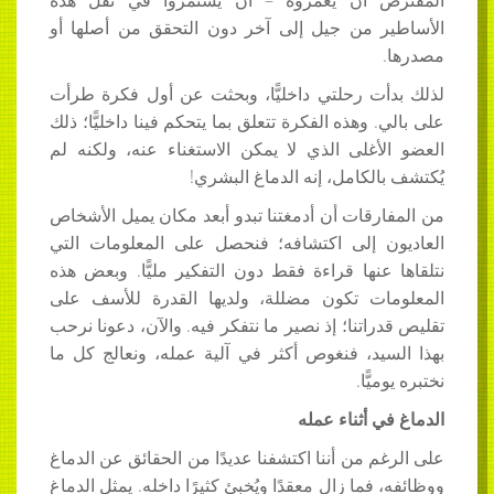
الأساطير من جيل إلى آخر دون التحقق من أصلها أو
مصدرها.
لذلك بدأت رحلتي داخليًّا، وبحثت عن أول فكرة طرأت
على بالي. وهذه الفكرة تتعلق بما يتحكم فينا داخليًّا؛ ذلك
العضو الأغلى الذي لا يمكن الاستغناء عنه، ولكنه لم
يُكتشف بالكامل، إنه الدماغ البشري!
من المفارقات أن أدمغتنا تبدو أبعد مكان يميل الأشخاص
العاديون إلى اكتشافه؛ فنحصل على المعلومات التي
نتلقاها عنها قراءة فقط دون التفكير مليًّا. وبعض هذه
المعلومات تكون مضللة، ولديها القدرة للأسف على
تقليص قدراتنا؛ إذ نصير ما نتفكر فيه. والآن، دعونا نرحب
بهذا السيد، فنغوص أكثر في آلية عمله، ونعالج كل ما
نختبره يوميًّا.
الدماغ في أثناء عمله
على الرغم من أننا اكتشفنا عديدًا من الحقائق عن الدماغ
ووظائفه، فما زال معقدًا ويُخبئ كثيرًا داخله. يمثل الدماغ