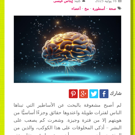
16 يوليه 2025
كتبه:
إيناس عيسى
-
-
-
صحة
أسطورة
مخ
أعضاء
شارك
لم أصبح مشغوفة بالبحث عن الأساطير التي تبناها
الناس لفترات طويلة واعتدوها حقائق وجزءًا أساسيًّا من
هويتهم إلا من فترة وجيزة. وشعرت كم يصعب على
البشر – أذكى المخلوقات على هذا الكوكب، والذين من
المفترض أن يعمروه – أن يستمروا في نقل هذه