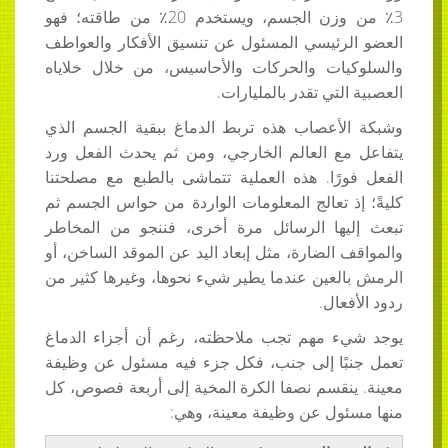
3٪ من وزن الجسم، ويستخدم 20٪ من طاقته؛ فهو
العضو الرئيسي المسئول عن تنسيق الأفكار والعواطف
والسلوكيات والحركات والأحاسيس، من خلال خلاياه
العصبية التي تقدر بالمليارات.
وشبكة الأعصاب هذه تربط الدماغ ببقية الجسم الذي
يتفاعل مع العالم الخارجي، ومن ثم يحدث الفعل ورد
الفعل فورًا. هذه العملية تتماشى بالطبع مع مصلحتنا
كليةً؛ إذ تعالج المعلومات الواردة من حواس الجسم ثم
تبعث إليها الرسائل مرة أخرى، فننجو من المخاطر
والمواقف الضارة، مثل إبعاد اليد عن الموقد الساخن، أو
الرمش بالعين عندما يطير شيء نحوها، وغيرها كثير من
ردود الأفعال.
يوجد شيء مهم تجب ملاحظته، رغم أن أجزاء الدماغ
تعمل جنبًا إلى جنب، فكل جزء فيه مسئول عن وظيفة
معينة. ينقسم نصفا الكرة المخية إلى أربعة فصوص، كل
منها مسئول عن وظيفة معينة، وهي: