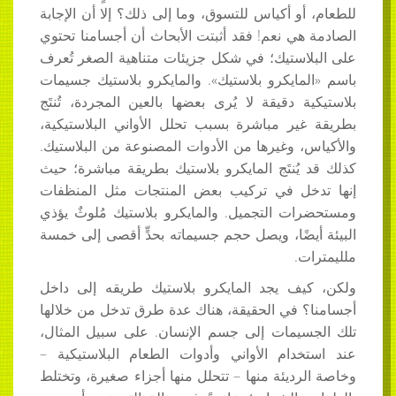
للطعام، أو أكياس للتسوق، وما إلى ذلك؟ إلا أن الإجابة
الصادمة هي نعم! فقد أثبتت الأبحاث أن أجسامنا تحتوي
على البلاستيك؛ في شكل جزيئات متناهية الصغر تُعرف
باسم «المايكرو بلاستيك». والمايكرو بلاستيك جسيمات
بلاستيكية دقيقة لا يُرى بعضها بالعين المجردة، تُنتَج
بطريقة غير مباشرة بسبب تحلل الأواني البلاستيكية،
والأكياس، وغيرها من الأدوات المصنوعة من البلاستيك.
كذلك قد يُنتَج المايكرو بلاستيك بطريقة مباشرة؛ حيث
إنها تدخل في تركيب بعض المنتجات مثل المنظفات
ومستحضرات التجميل. والمايكرو بلاستيك مُلوثٌ يؤذي
البيئة أيضًا، ويصل حجم جسيماته بحدٍّ أقصى إلى خمسة
ملليمترات.
ولكن، كيف يجد المايكرو بلاستيك طريقه إلى داخل
أجسامنا؟ في الحقيقة، هناك عدة طرق تدخل من خلالها
تلك الجسيمات إلى جسم الإنسان. على سبيل المثال،
عند استخدام الأواني وأدوات الطعام البلاستيكية –
وخاصة الرديئة منها – تتحلل منها أجزاء صغيرة، وتختلط