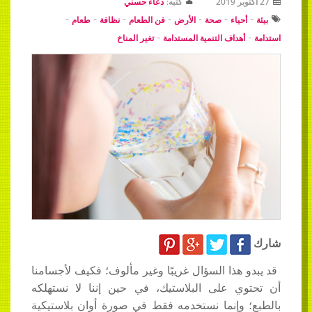
27 أكتوبر 2019
كتبه:
دعاء حسني
-
-
-
-
-
-
-
بيئة
أحياء
صحة
الأرض
فن الطعام
نظافة
طعام
-
-
استدامة
أهداف التنمية المستدامة
تغير المناخ
شارك
قد يبدو هذا السؤال غريبًا وغير مألوف؛ فكيف لأجسامنا
أن تحتوي على البلاستيك، في حين إننا لا نستهلكه
بالطبع؛ وإنما نستخدمه فقط في صورة أوانٍ بلاستيكية