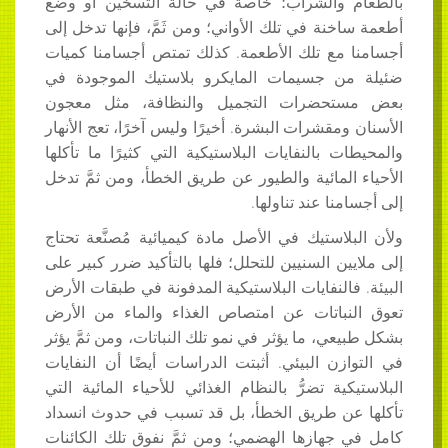
بالطعام والشراب؛ خاصةً في حالة التسخين أو وضع
أطعمة ساخنة في تلك الأواني؛ ومن ثَمَّ، فإنها تدخل إلى
أجسامنا مع تلك الأطعمة. كذلك تمتص أجسامنا كميات
ضئيلة من جسيمات المايكرو بلاستيك الموجودة في
بعض مستحضرات التجميل والنظافة، مثل معجون
الأسنان ومقشرات البشرة. أخيرًا وليس آخرًا، تعج الأنهار
والمحيطات بالنفايات البلاستيكية التي كثيرًا ما تأكلها
الأحياء المائية والطيور عن طريق الخطأ، ومن ثمَّ تدخل
إلى أجسامنا عند تناولها.
ولأن البلاستيك في الأصل مادة كيميائية مُصنَّعة تحتاج
إلى ملايين السنيين للتحلل؛ فلها بالتأكيد ضرر كبير على
البيئة. فالنفايات البلاستيكية المدفونة في طبقات الأرض
تعوق النباتات عن امتصاص الغذاء والماء من الأرض
بشكل طبيعي، ما يؤثر في نمو تلك النباتات، ومن ثمَّ يؤثر
في التوازن البيئي. أثبتت الدراسات أيضًا أن النفايات
البلاستيكية تضرُّ بالنظام الغذائي للأحياء المائية التي
تأكلها عن طريق الخطأ، بل قد تسبب في حدوث انسداد
كامل في جهازها الهضمي؛ ومن ثمَّ نفوق تلك الكائنات