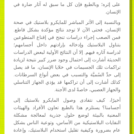
على إثره؛ وبالطبع فإن كل ما سبق له آثار ضارة في
الإنسان.
وبالنسبة إلى الأثر المباشر للمايكرو بلاستيك في صحة
الإنسان، فحتى الآن لا توجد نتائج مؤكدة بشكل قاطع.
فمن الصعب إجراء دراسات تنجح في إقناع المتطوعين
بتناول البلاستيك وإدخاله بإرادتهم داخل أجسامهم؛
لدراسة آثاره فيهم. إلا أن النتائج الأولية لبعض الدراسات
الحديثة أشارت إلى احتمال وجود ضرر كبير نتيجة لزيادة
تراكمات تلك الجسيمات في خلايا الإنسان، ما قد يصل
إلى حدِّ السُميَّة والتسبب في بعض أنواع السرطانات.
كذلك أشارت إلى أن تراكمها قد يؤذي الجهاز التناسلي
والجهاز العصبي، خاصةً لدى الأجنة.
أخيرًا، كيف نتفادى وصول المايكرو بلاستيك إلى
أجسامنا؟ يستلزم هذا بالطبع تعاون الأفراد والهيئات
المعنية بالبيئة لوضع حلول جذرية لمعالجة مشكلة
النفايات البلاستيكية من الأساس، وتوعية الناس بشكل
عام بضرورة وكيفية تقليل استخدام البلاستيك، وإعادة